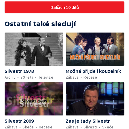
Richard Adam - Granada — Děláme si to sami
Dalších 10 dílů
— Romain Didier - Vogue a l'home — Duo
Mrázek - drezúra pudlů — Jak přestat kouřit
— Marcela Holanová - Óda na lásku — The
Ostatní také sledují
Charleston, Black Bottom Stomp - Balet ČST
— O sexu — Závěr
Silvestr 1978
Možná přijde i kouzelník
Archiv
70. léta
Televize
Zábava
Recese
Silvestr 2009
Zas je tady Silvestr
Zábava
Skeče
Recese
Zábava
Silvestr
Skeče