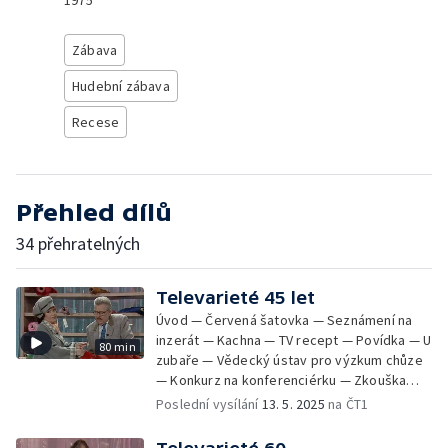
1975
Zábava
Hudební zábava
Recese
Přehled dílů
34 přehratelných
Televarieté 45 let
Úvod — Červená šatovka — Seznámení na
inzerát — Kachna — TV recept — Povídka — U
80 min
zubaře — Vědecký ústav pro výzkum chůze
— Konkurz na konferenciérku — Zkouška
ochotníků — Nad dopisy diváků — V rozhlase
Poslední vysílání
13. 5. 2025
na ČT1
— O koktání — Anekdota pro pana Bucalu —
Walkman