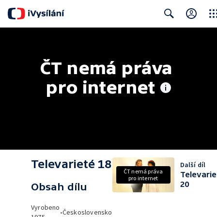
Clos
Search
ČT nemá práva 
pro internet
Televarieté 18
Další díl
ČT nemá práva
Televarie
pro internet
20
Obsah dílu
Vyrobeno
•
Československo