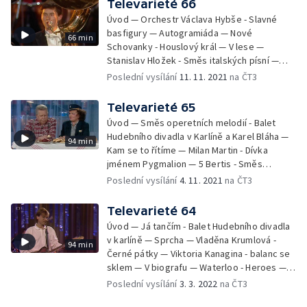
Televarieté 66
- La,la,la — Mr. Black und Ursula - iluzionisté
Úvod — Orchestr Václava Hybše - Slavné
ze SRN — O cudnosti a Vánocích — Matiniata
basfigury — Autogramiáda — Nové
66 min
— Rekomando II — Závěr
Schovanky - Houslový král — V lese —
Stanislav Hložek - Směs italských písní —
Nabídky cestovních kanceláří — Milena
Poslední vysílání
11. 11. 2021
na ČT3
Soukupová a Vladimír Kratina - Už ti můžu
pravdu říct — Zdeněk Dolejš - žonglování s
Televarieté 65
talíři — Vložky do bot — Helena Vondráčková
Úvod — Směs operetních melodií - Balet
- Noc je léčivá — Karel Zich - Za to může
Hudebního divadla v Karlíně a Karel Bláha —
94 min
rokenrol — Patogenní zóny — Helena
Kam se to řítíme — Milan Martin - Dívka
Vondráčková a Taneční skupina UNO - New
jménem Pygmalion — 5 Bertis - Směs
York,New York — Závěr
slováckých lidových melodií - akrobacie na
Poslední vysílání
4. 11. 2021
na ČT3
kolech — Walkman — Hana Zagorová - Žena
za tvými zády — Taneční skupina UNO - Tanec
Televarieté 64
v dešti — O nymfomankách — Bernard Audi,
Úvod — Já tančím - Balet Hudebního divadla
Isabelle Augez - Bohemienne — Dalibor
v karlíně — Sprcha — Vladěna Krumlová -
94 min
Janda - Jen ty samotná a já — V kavárně — Yu
Černé pátky — Viktoria Kanagina - balanc se
Madonna - Hanky panky — Lev Bláha -
sklem — V biografu — Waterloo - Heroes —
kouzelník — Antihladovka — Yvetta
Granada - Balet ČST — Styk s cizinci — Směs
Poslední vysílání
3. 3. 2022
na ČT3
Simonová - Nebuď čím jsem já — Tangerine -
hitů Mira Žbirky — Katalánské bochánky —
Balet Zdeňka Prokoše — Závěr