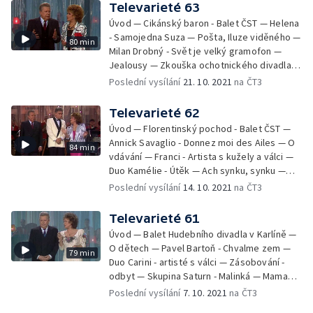
Moulin Rouge - Boys don't cry — Blackwits -
Televarieté 63
černé divadlo - Naďa Munzarová, Ivan Kraus
Úvod — Cikánský baron - Balet ČST — Helena
— Striptýz — Směs písní Drupiho — Imitátor -
- Samojedna Suza — Pošta, Iluze viděného —
80 min
Václav Faltus — Zpívání v dešti - Balet ČST —
Milan Drobný - Svět je velký gramofon —
Závěr
Jealousy — Zkouška ochotnického divadla —
Věra Martinová - Dál jen vejdi — Roberto
Poslední vysílání
21. 10. 2021
na ČT3
Blanco - Olé,olé — Pozitivní kritika — Duo
Černěnko - artisté — Karavelle - Broken
Televarieté 62
Heroes — Tabu, erotika v televizi — Duo
Úvod — Florentinský pochod - Balet ČST —
Baccara - Touch Me — Vystoupení dětského
Annick Savaglio - Donnez moi des Ailes — O
84 min
lidového souboru Valášek — Televizní
vdávání — Franci - Artista s kužely a válci —
reportáž z nového sídliště Kurníky — Vilém
Duo Kamélie - Útěk — Ach synku, synku —
Tell-předehra - Balet ČST — Závěr
Yandim Band - It's Time,It's Over — Směs
Poslední vysílání
14. 10. 2021
na ČT3
italských melodií — O životě J.Zimy — Josef
Zima - Směs písní — Nikolaj Kazylskij - Artista
Televarieté 61
na lanech — V závodním klubu spojených
Úvod — Balet Hudebního divadla v Karlíně —
provozoven — Jiří Štědroň - Hledám tě dál —
O dětech — Pavel Bartoň - Chvalme zem —
79 min
Duo Patrik a Martin - The Bird — O přestavbě
Duo Carini - artisté s válci — Zásobování -
— Uvedení Anny Rusticano — Anna Rusticano
odbyt — Skupina Saturn - Malinká — Mama
- Strano — Libera — Závěr
Loo - Balet ČST — Nové myšlení — Lenka
Poslední vysílání
7. 10. 2021
na ČT3
Filipová a skupina Domino - Ať žije show —