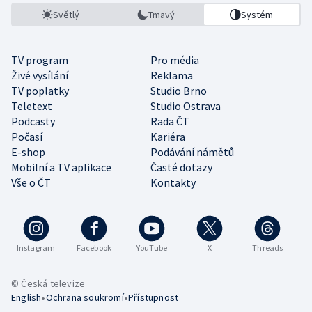
Světlý
Tmavý
Systém
TV program
Pro média
Živé vysílání
Reklama
TV poplatky
Studio Brno
Teletext
Studio Ostrava
Podcasty
Rada ČT
Počasí
Kariéra
E-shop
Podávání námětů
Mobilní a TV aplikace
Časté dotazy
Vše o ČT
Kontakty
Instagram
Facebook
YouTube
X
Threads
© Česká televize
•
•
English
Ochrana soukromí
Přístupnost