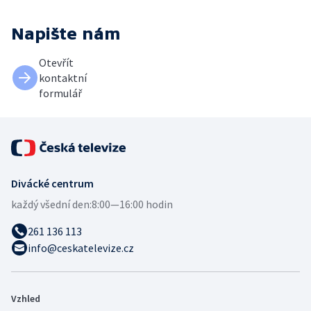
Napište nám
Otevřít
kontaktní
formulář
Divácké centrum
každý všední den:
8:00—16:00 hodin
261 136 113
info@ceskatelevize.cz
Vzhled