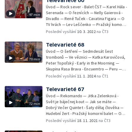
Televarieté 60
Úvod — Rock sever - Balet ČST — Karel Hála -
Serenada — O řeznících — Nelly Gaierová -
97 min
Divadlo — René Tuček - Cavatina Figara — O
TV hrách — Lev Leščenko — Pražský komorní
balet — Dispečink - Ach synku synku — Duo
Poslední vysílání
10. 3. 2022
na ČT3
Filigrán - Videodiskotéka — Sandos -
eskamotáž s koulemi — O nových slovech —
Televarieté 68
Lorraine Craig - Už jsem tě našla — Alla a
Úvod — O šetření — Sedmdesát šest
Petr Čebotarevovi - Espana cani — Institut
trombonů — Ve věznici — Katka Karovičová,
70 min
předmanželské výchovy — Glenn Miller
Peter Topoľský - Early in the Moorning —
Story — Tanec farmářů - Balet ČST — O
Skupina Rasa Brava - Encuemtro — Peru —
cestování — Salvatore Adamo - Mare —
Marcela Králová - Víš jak, víš proč — Alexej a
Poslední vysílání
11. 1. 2024
na ČT1
Salvatore Adamo - Mon cheval de bois —
Nikolaj - pozemní akrobacie — Vůně /Milenec
Závěr
paní Coty/ — Petra Janů - Má pouť — V
Televarieté 67
nemocnici — Sandy Lomax - Summertime —
Úvod — Rekomando — Jitka Zelenková -
Sandy Lomax - Night in Tunisia — Taneční klub
Svět je báječnej kout — Jak se máte —
72 min
Vítkovice - Espaňa-valčík — Vizitky — Martha
Dobrý Večer Quintet - Šaty dělaj člověka —
a Tena Elefteriadu - Zamajka — McDonald
Hudební žert - Pražský komorní balet — O
apod.+ rozhovor s K.Gottem — Karel Gott -
uších — Rudolf Rokl - Most přes rozbouřené
Poslední vysílání
18. 11. 2021
na ČT3
Svět je svět, ne ráj — Závěr
vody — Veď mě dál, cesto má —
Silvestrovský mejdan — Drahomíra Vlachová