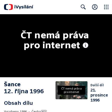
Close
Search
ČT nemá práva 
pro internet
Šance
Další díl
ČT nemá práva
12. října 1996
21.
pro internet
prosince
1996
Obsah dílu
Vyrobeno
1996
•
Česko