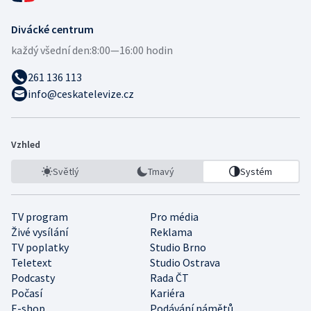
Divácké centrum
každý všední den:
8:00—16:00 hodin
261 136 113
info@ceskatelevize.cz
Vzhled
Světlý
Tmavý
Systém
TV program
Pro média
Živé vysílání
Reklama
TV poplatky
Studio Brno
Teletext
Studio Ostrava
Podcasty
Rada ČT
Počasí
Kariéra
E-shop
Podávání námětů