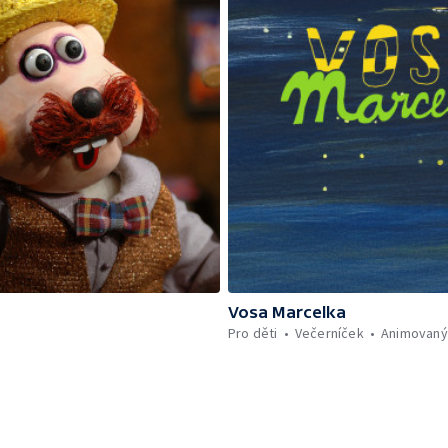
Vosa Marcelka
Pro děti
Večerníček
Animovaný