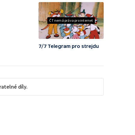
ČT nemá práva pro internet
7/7 Telegram pro strejdu
telné díly.