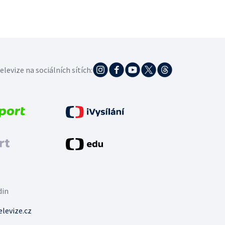
elevize na sociálních sítích:
din
levize.cz