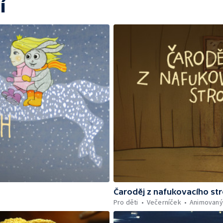
í
Čaroděj z nafukovacího st
Pro děti
Večerníček
Animovaný