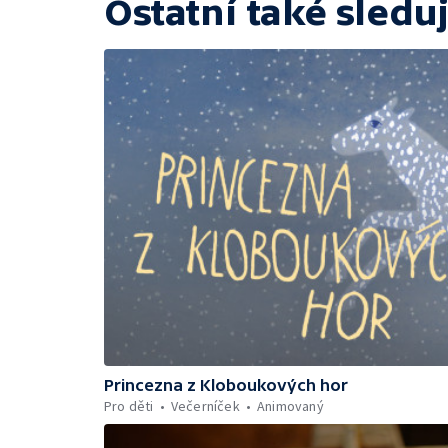
Ostatní také sleduj
Princezna z Kloboukových hor
Pro děti
Večerníček
Animovaný