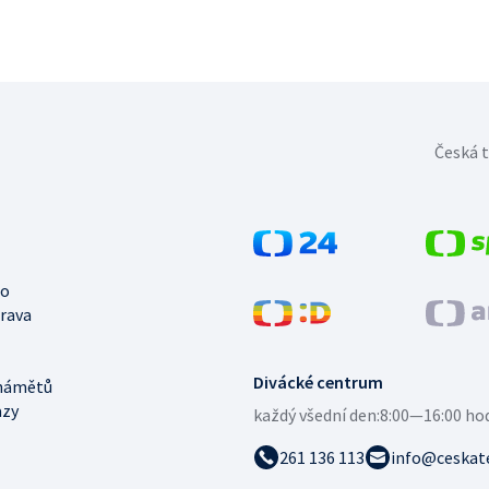
Česká t
no
trava
Divácké centrum
námětů
azy
každý všední den:
8:00—16:00 ho
261 136 113
info@ceskate