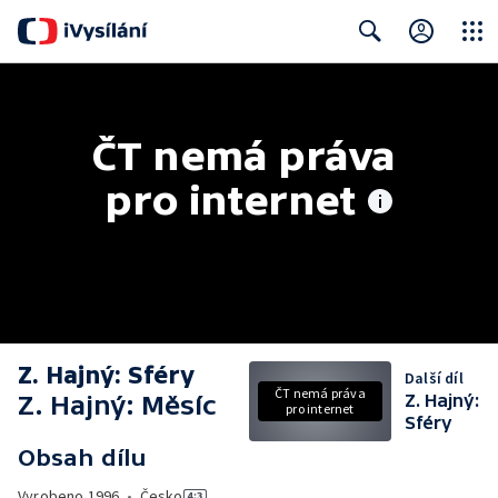
Close
Search
ČT nemá práva 
pro internet
Z. Hajný: Sféry
Další díl
ČT nemá práva
Z. Hajný: Měsíc
Z. Hajný:
pro internet
Sféry
Obsah dílu
Vyrobeno
1996
•
Česko