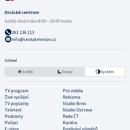
Divácké centrum
každý všední den:
8:00—16:00 hodin
261 136 113
info@ceskatelevize.cz
Vzhled
Světlý
Tmavý
Systém
TV program
Pro média
Živé vysílání
Reklama
TV poplatky
Studio Brno
Teletext
Studio Ostrava
Podcasty
Rada ČT
Počasí
Kariéra
E-shop
Podávání námětů