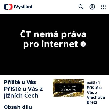
Close
Search
ČT nemá práva 
pro internet
Příště u Vás
Další díl
ČT nemá práva
Příště u Vás z
Příště u
pro internet
Vás z
jižních Čech
Vlachova
Březí
Obsah dílu