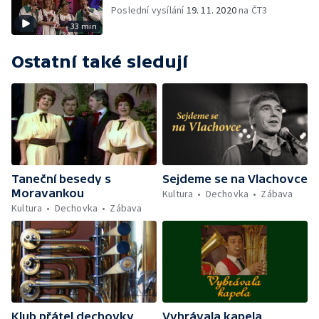
Poslední vysílání
19. 11. 2020
na ČT3
33 min
Ostatní také sledují
Taneční besedy s
Sejdeme se na Vlachovce
Moravankou
Kultura
Dechovka
Zábava
Kultura
Dechovka
Zábava
Klub přátel dechovky
Vyhrávala kapela