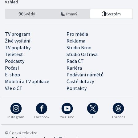
Vzhled
Světlý
Tmavý
Systém
TV program
Pro média
Živé vysílání
Reklama
TV poplatky
Studio Brno
Teletext
Studio Ostrava
Podcasty
Rada ČT
Počasí
Kariéra
E-shop
Podávání námětů
Mobilní a TV aplikace
Časté dotazy
Vše o ČT
Kontakty
Instagram
Facebook
YouTube
X
Threads
© Česká televize