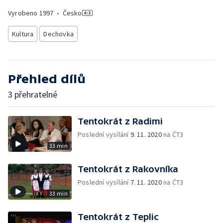
Vyrobeno
1997
•
Česko
Kultura
Dechovka
Přehled dílů
3 přehratelné
Tentokrát z Radimi
Poslední vysílání
9. 11. 2020
na ČT3
33 min
Tentokrát z Rakovníka
Poslední vysílání
7. 11. 2020
na ČT3
33 min
Tentokrát z Teplic