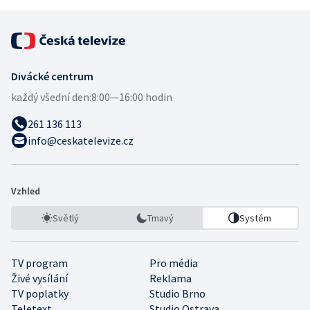
Divácké centrum
každý všední den:
8:00—16:00 hodin
261 136 113
info@ceskatelevize.cz
Vzhled
Světlý
Tmavý
Systém
TV program
Pro média
Živé vysílání
Reklama
TV poplatky
Studio Brno
Teletext
Studio Ostrava