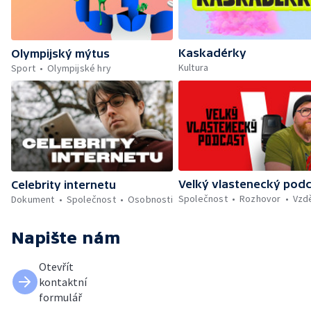
Kaskadérky
Olympijský mýtus
Kultura
Sport
Olympijské hry
Velký vlastenecký pod
Celebrity internetu
Společnost
Rozhovor
Vzd
Dokument
Společnost
Osobnosti
Napište nám
Otevřít
kontaktní
formulář