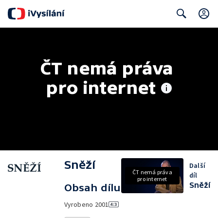
Search
ČT nemá práva 
pro internet
Sněží
Další
ČT nemá práva
díl
pro internet
Sněží
Obsah dílu
Vyrobeno
2001