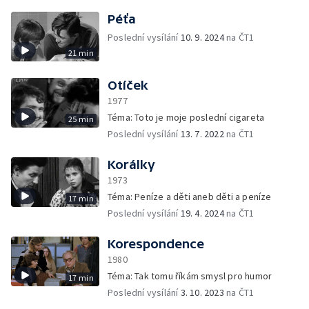
Péťa
Poslední vysílání
10. 9. 2024
na ČT1
21 min
Otíček
1977
Téma: Toto je moje poslední cigareta
25 min
Poslední vysílání
13. 7. 2022
na ČT1
Korálky
1973
Téma: Peníze a děti aneb děti a peníze
17 min
Poslední vysílání
19. 4. 2024
na ČT1
Korespondence
1980
Téma: Tak tomu říkám smysl pro humor
17 min
Poslední vysílání
3. 10. 2023
na ČT1