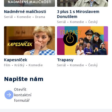
Nadměrné maličkosti
3 plus 1 s Miroslavem
Donutilem
Seriál
Komedie
Drama
Seriál
Komedie
Český
Kapesníček
Trapasy
Film
Krátký
Komedie
Seriál
Komedie
Český
Napište nám
Otevřít
kontaktní
formulář