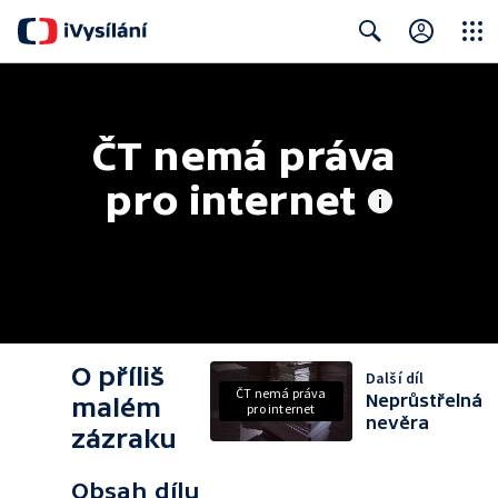
Close
Search
ČT nemá práva 
pro internet
O příliš
Další díl
ČT nemá práva
Neprůstřelná
malém
pro internet
nevěra
zázraku
Obsah dílu