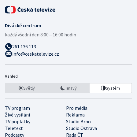
Divácké centrum
každý všední den:
8:00—16:00 hodin
261 136 113
info@ceskatelevize.cz
Vzhled
Světlý
Tmavý
Systém
TV program
Pro média
Živé vysílání
Reklama
TV poplatky
Studio Brno
Teletext
Studio Ostrava
Podcasty
Rada ČT