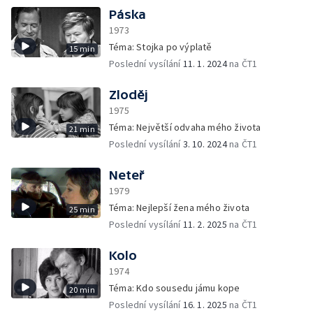
Páska
1973
Téma: Stojka po výplatě
15 min
Poslední vysílání
11. 1. 2024
na ČT1
Zloděj
1975
Téma: Největší odvaha mého života
21 min
Poslední vysílání
3. 10. 2024
na ČT1
Neteř
1979
Téma: Nejlepší žena mého života
25 min
Poslední vysílání
11. 2. 2025
na ČT1
Kolo
1974
Téma: Kdo sousedu jámu kope
20 min
Poslední vysílání
16. 1. 2025
na ČT1