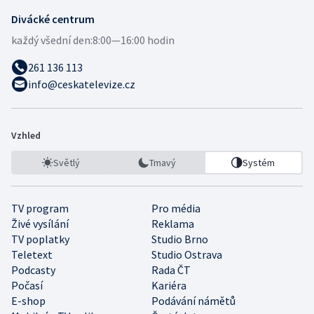
Divácké centrum
každý všední den:
8:00—16:00 hodin
261 136 113
info@ceskatelevize.cz
Vzhled
Světlý
Tmavý
Systém
TV program
Pro média
Živé vysílání
Reklama
TV poplatky
Studio Brno
Teletext
Studio Ostrava
Podcasty
Rada ČT
Počasí
Kariéra
E-shop
Podávání námětů