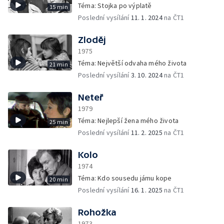
Téma: Stojka po výplatě
15 min
Poslední vysílání
11. 1. 2024
na ČT1
Zloděj
1975
Téma: Největší odvaha mého života
21 min
Poslední vysílání
3. 10. 2024
na ČT1
Neteř
1979
Téma: Nejlepší žena mého života
25 min
Poslední vysílání
11. 2. 2025
na ČT1
Kolo
1974
Téma: Kdo sousedu jámu kope
20 min
Poslední vysílání
16. 1. 2025
na ČT1
Rohožka
1973