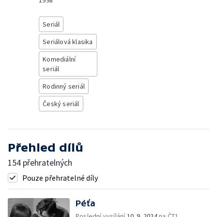
1998
Seriál
Seriálová klasika
Komediální
seriál
Rodinný seriál
Český seriál
Přehled dílů
154 přehratelných
Pouze přehratelné díly
Péťa
Poslední vysílání
10. 9. 2024
na ČT1