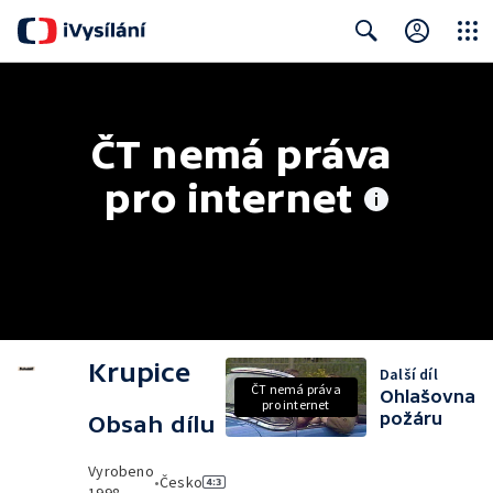
Close
Search
ČT nemá práva 
pro internet
Krupice
Další díl
ČT nemá práva
Ohlašovna
pro internet
požáru
Obsah dílu
Vyrobeno
•
Česko