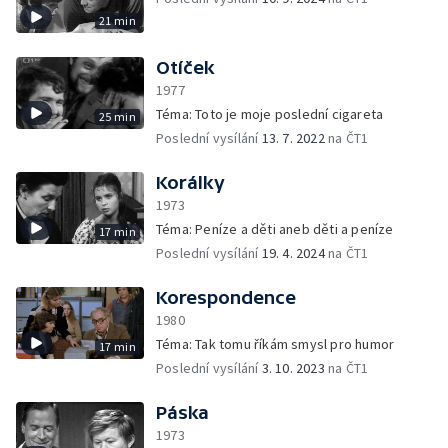
21 min
Otíček
1977
Téma: Toto je moje poslední cigareta
25 min
Poslední vysílání
13. 7. 2022
na ČT1
Korálky
1973
Téma: Peníze a děti aneb děti a peníze
17 min
Poslední vysílání
19. 4. 2024
na ČT1
Korespondence
1980
Téma: Tak tomu říkám smysl pro humor
17 min
Poslední vysílání
3. 10. 2023
na ČT1
Páska
1973