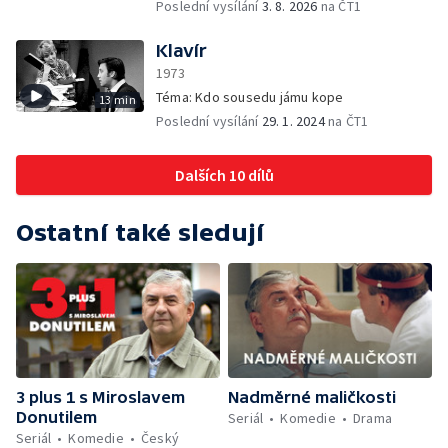
Poslední vysílání
3. 8. 2026
na ČT1
Klavír
1973
Téma: Kdo sousedu jámu kope
13 min
Poslední vysílání
29. 1. 2024
na ČT1
Dalších 10 dílů
Ostatní také sledují
3 plus 1 s Miroslavem
Nadměrné maličkosti
Donutilem
Seriál
Komedie
Drama
Seriál
Komedie
Český