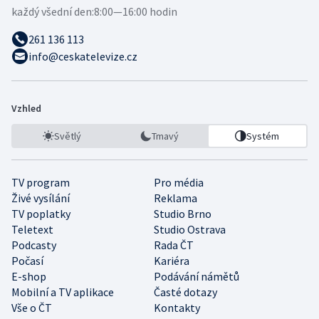
každý všední den:
8:00—16:00 hodin
261 136 113
info@ceskatelevize.cz
Vzhled
Světlý
Tmavý
Systém
TV program
Pro média
Živé vysílání
Reklama
TV poplatky
Studio Brno
Teletext
Studio Ostrava
Podcasty
Rada ČT
Počasí
Kariéra
E-shop
Podávání námětů
Mobilní a TV aplikace
Časté dotazy
Vše o ČT
Kontakty