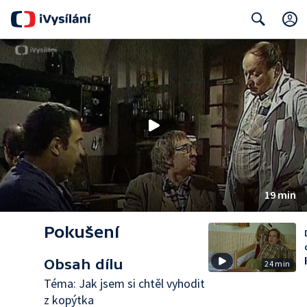
Search
19 min
Pokušení
Obsah dílu
24 min
Téma: Jak jsem si chtěl vyhodit
z kopýtka