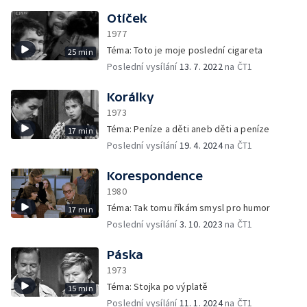
Otíček
1977
Téma: Toto je moje poslední cigareta
25 min
Poslední vysílání
13. 7. 2022
na ČT1
Korálky
1973
Téma: Peníze a děti aneb děti a peníze
17 min
Poslední vysílání
19. 4. 2024
na ČT1
Korespondence
1980
Téma: Tak tomu říkám smysl pro humor
17 min
Poslední vysílání
3. 10. 2023
na ČT1
Páska
1973
Téma: Stojka po výplatě
15 min
Poslední vysílání
11. 1. 2024
na ČT1