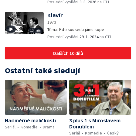
Poslední vysílání
3. 8. 2026
na ČT1
Klavír
1973
Téma: Kdo sousedu jámu kope
13 min
Poslední vysílání
29. 1. 2024
na ČT1
Dalších 10 dílů
Ostatní také sledují
Nadměrné maličkosti
3 plus 1 s Miroslavem
Donutilem
Seriál
Komedie
Drama
Seriál
Komedie
Český