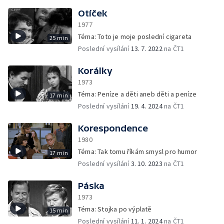
Otíček
1977
Téma: Toto je moje poslední cigareta
25 min
Poslední vysílání
13. 7. 2022
na ČT1
Korálky
1973
Téma: Peníze a děti aneb děti a peníze
17 min
Poslední vysílání
19. 4. 2024
na ČT1
Korespondence
1980
Téma: Tak tomu říkám smysl pro humor
17 min
Poslední vysílání
3. 10. 2023
na ČT1
Páska
1973
Téma: Stojka po výplatě
15 min
Poslední vysílání
11. 1. 2024
na ČT1