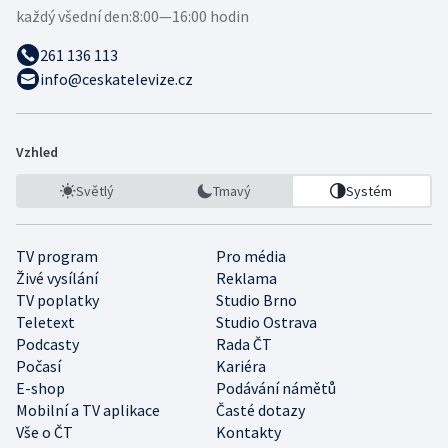
každý všední den:
8:00—16:00 hodin
261 136 113
info@ceskatelevize.cz
Vzhled
Světlý
Tmavý
Systém
TV program
Pro média
Živé vysílání
Reklama
TV poplatky
Studio Brno
Teletext
Studio Ostrava
Podcasty
Rada ČT
Počasí
Kariéra
E-shop
Podávání námětů
Mobilní a TV aplikace
Časté dotazy
Vše o ČT
Kontakty