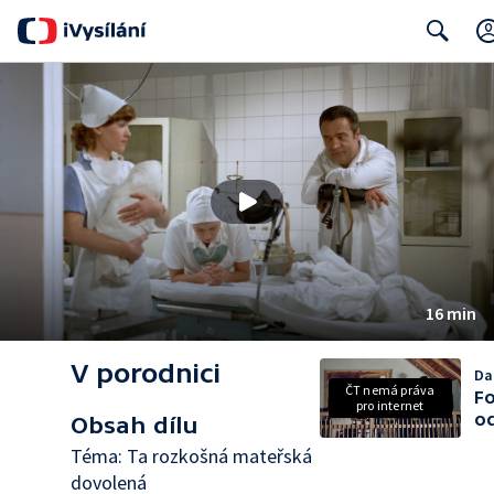
Search
16 min
V porodnici
Dal
ČT nemá práva
Fo
pro internet
o
Obsah dílu
Téma: Ta rozkošná mateřská
dovolená