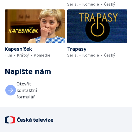
Seriál
Komedie
Český
Kapesníček
Trapasy
Film
Krátký
Komedie
Seriál
Komedie
Český
Napište nám
Otevřít
kontaktní
formulář