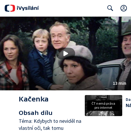
Search
13 min
Kačenka
Dal
ČT nemá práva
Ná
pro internet
Obsah dílu
Téma: Kdybych to neviděl na
vlastní oči, tak tomu