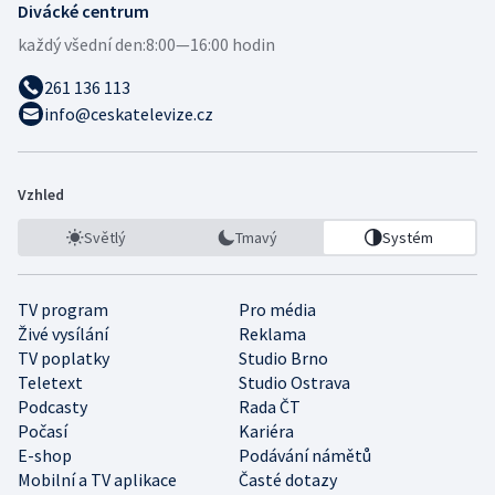
Divácké centrum
každý všední den:
8:00—16:00 hodin
261 136 113
info@ceskatelevize.cz
Vzhled
Světlý
Tmavý
Systém
TV program
Pro média
Živé vysílání
Reklama
TV poplatky
Studio Brno
Teletext
Studio Ostrava
Podcasty
Rada ČT
Počasí
Kariéra
E-shop
Podávání námětů
Mobilní a TV aplikace
Časté dotazy