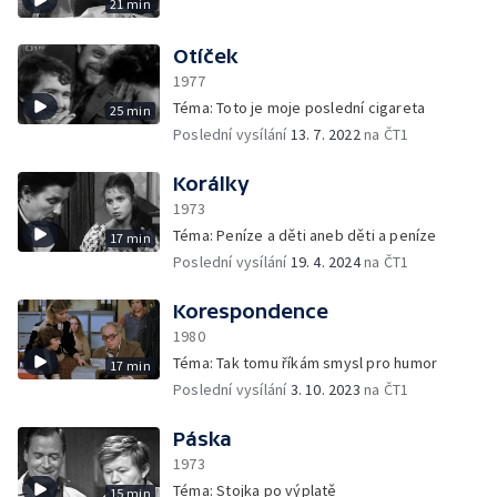
21 min
Otíček
1977
Téma: Toto je moje poslední cigareta
25 min
Poslední vysílání
13. 7. 2022
na ČT1
Korálky
1973
Téma: Peníze a děti aneb děti a peníze
17 min
Poslední vysílání
19. 4. 2024
na ČT1
Korespondence
1980
Téma: Tak tomu říkám smysl pro humor
17 min
Poslední vysílání
3. 10. 2023
na ČT1
Páska
1973
Téma: Stojka po výplatě
15 min