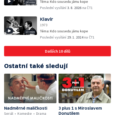
Téma: Kdo sousedu jámu kope
14 min
Poslední vysílání
3. 8. 2026
na ČT1
Klavír
1973
Téma: Kdo sousedu jámu kope
13 min
Poslední vysílání
29. 1. 2024
na ČT1
Dalších 10 dílů
Ostatní také sledují
Nadměrné maličkosti
3 plus 1 s Miroslavem
Donutilem
Seriál
Komedie
Drama