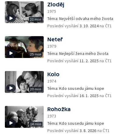
Zloděj
1975
Téma: Největší odvaha mého života
21 min
Poslední vysílání
3. 10. 2024
na ČT1
Neteř
1979
Téma: Nejlepší žena mého života
25 min
Poslední vysílání
11. 2. 2025
na ČT1
Kolo
1974
Téma: Kdo sousedu jámu kope
20 min
Poslední vysílání
16. 1. 2025
na ČT1
Rohožka
1973
Téma: Kdo sousedu jámu kope
14 min
Poslední vysílání
3. 8. 2026
na ČT1