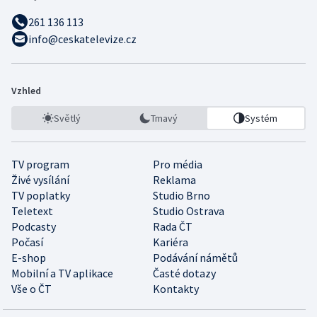
261 136 113
info@ceskatelevize.cz
Vzhled
Světlý
Tmavý
Systém
TV program
Pro média
Živé vysílání
Reklama
TV poplatky
Studio Brno
Teletext
Studio Ostrava
Podcasty
Rada ČT
Počasí
Kariéra
E-shop
Podávání námětů
Mobilní a TV aplikace
Časté dotazy
Vše o ČT
Kontakty