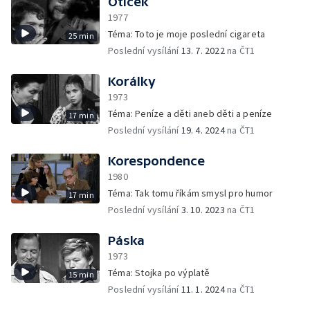
Otíček
1977
Téma: Toto je moje poslední cigareta
25 min
Poslední vysílání
13. 7. 2022
na ČT1
Korálky
1973
Téma: Peníze a děti aneb děti a peníze
17 min
Poslední vysílání
19. 4. 2024
na ČT1
Korespondence
1980
Téma: Tak tomu říkám smysl pro humor
17 min
Poslední vysílání
3. 10. 2023
na ČT1
Páska
1973
Téma: Stojka po výplatě
15 min
Poslední vysílání
11. 1. 2024
na ČT1