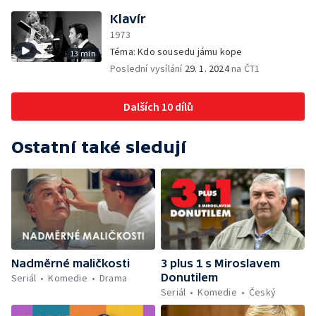
Klavír
1973
Téma: Kdo sousedu jámu kope
13 min
Poslední vysílání
29. 1. 2024
na ČT1
Dalších 10 dílů
Ostatní také sledují
Nadměrné maličkosti
3 plus 1 s Miroslavem
Donutilem
Seriál
Komedie
Drama
Seriál
Komedie
Český