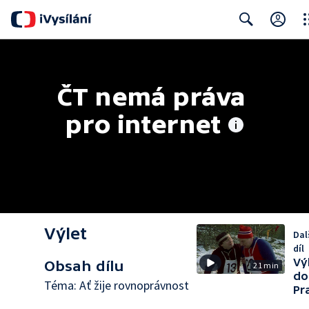
Clo
Search
ČT nemá práva 
pro internet
Výlet
Dal
díl
Vý
Obsah dílu
21 min
do
Téma: Ať žije rovnoprávnost
Pr