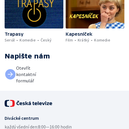
Trapasy
Kapesníček
Seriál
Komedie
Český
Film
Krátký
Komedie
Napište nám
Otevřít
kontaktní
formulář
Divácké centrum
každý všední den:
8:00—16:00 hodin