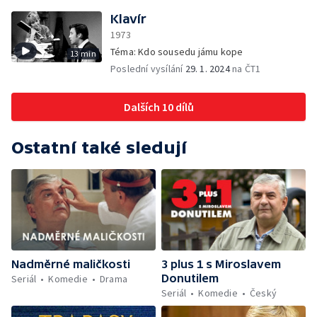
Klavír
1973
Téma: Kdo sousedu jámu kope
13 min
Poslední vysílání
29. 1. 2024
na ČT1
Dalších 10 dílů
Ostatní také sledují
Nadměrné maličkosti
3 plus 1 s Miroslavem
Donutilem
Seriál
Komedie
Drama
Seriál
Komedie
Český