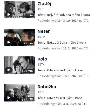
Zloděj
1975
Téma: Největší odvaha mého života
21 min
Poslední vysílání
3. 10. 2024
na ČT1
Neteř
1979
Téma: Nejlepší žena mého života
25 min
Poslední vysílání
11. 2. 2025
na ČT1
Kolo
1974
Téma: Kdo sousedu jámu kope
20 min
Poslední vysílání
16. 1. 2025
na ČT1
Rohožka
1973
Téma: Kdo sousedu jámu kope
14 min
Poslední vysílání
3. 8. 2026
na ČT1