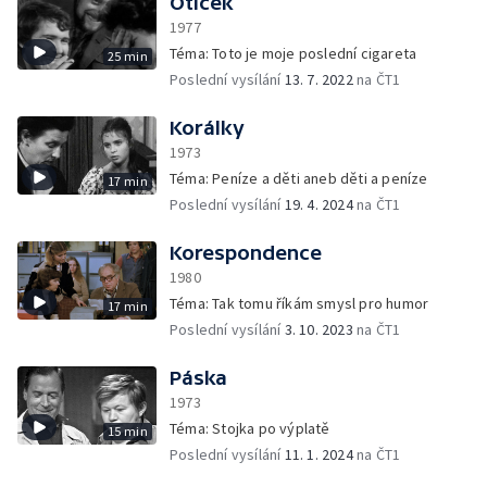
Otíček
1977
Téma: Toto je moje poslední cigareta
25 min
Poslední vysílání
13. 7. 2022
na ČT1
Korálky
1973
Téma: Peníze a děti aneb děti a peníze
17 min
Poslední vysílání
19. 4. 2024
na ČT1
Korespondence
1980
Téma: Tak tomu říkám smysl pro humor
17 min
Poslední vysílání
3. 10. 2023
na ČT1
Páska
1973
Téma: Stojka po výplatě
15 min
Poslední vysílání
11. 1. 2024
na ČT1