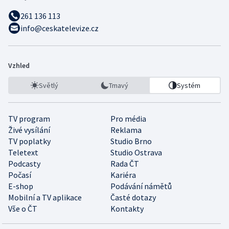
261 136 113
info@ceskatelevize.cz
Vzhled
Světlý
Tmavý
Systém
TV program
Pro média
Živé vysílání
Reklama
TV poplatky
Studio Brno
Teletext
Studio Ostrava
Podcasty
Rada ČT
Počasí
Kariéra
E-shop
Podávání námětů
Mobilní a TV aplikace
Časté dotazy
Vše o ČT
Kontakty