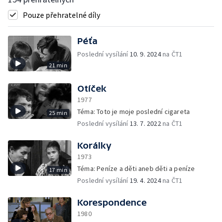
Pouze přehratelné díly
Péťa
Poslední vysílání
10. 9. 2024
na ČT1
21 min
Otíček
1977
Téma: Toto je moje poslední cigareta
25 min
Poslední vysílání
13. 7. 2022
na ČT1
Korálky
1973
Téma: Peníze a děti aneb děti a peníze
17 min
Poslední vysílání
19. 4. 2024
na ČT1
Korespondence
1980