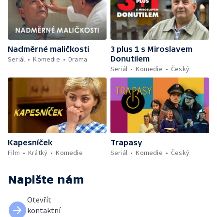
Nadměrné maličkosti
3 plus 1 s Miroslavem
Donutilem
Seriál
Komedie
Drama
Seriál
Komedie
Český
Kapesníček
Trapasy
Film
Krátký
Komedie
Seriál
Komedie
Český
Napište nám
Otevřít
kontaktní