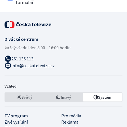
formulář
Divácké centrum
každý všední den:
8:00—16:00 hodin
261 136 113
info@ceskatelevize.cz
Vzhled
Světlý
Tmavý
Systém
TV program
Pro média
Živé vysílání
Reklama