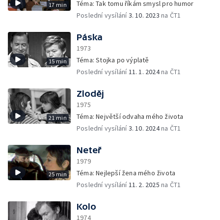
Téma: Tak tomu říkám smysl pro humor
17 min
Poslední vysílání
3. 10. 2023
na ČT1
Páska
1973
Téma: Stojka po výplatě
15 min
Poslední vysílání
11. 1. 2024
na ČT1
Zloděj
1975
Téma: Největší odvaha mého života
21 min
Poslední vysílání
3. 10. 2024
na ČT1
Neteř
1979
Téma: Nejlepší žena mého života
25 min
Poslední vysílání
11. 2. 2025
na ČT1
Kolo
1974