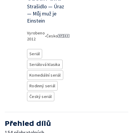
Strašidlo — Úraz
— Můj muž je
Einstein
Vyrobeno
•
Česko
2012
Seriál
Seriálová klasika
Komediální seriál
Rodinný seriál
Český seriál
Přehled dílů
154 přehratelných