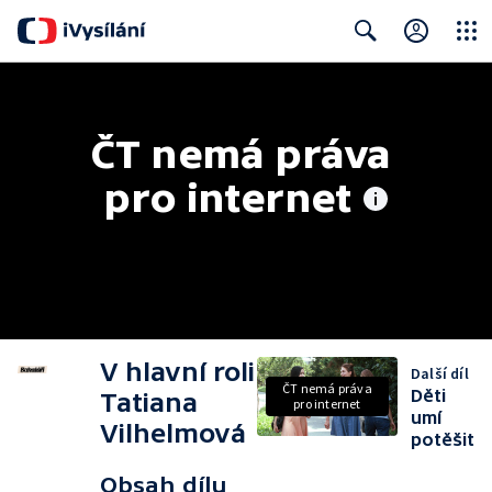
Close
Search
ČT nemá práva 
pro internet
V hlavní roli
Další díl
ČT nemá práva
Děti
Tatiana
pro internet
umí
Vilhelmová
potěšit
Obsah dílu