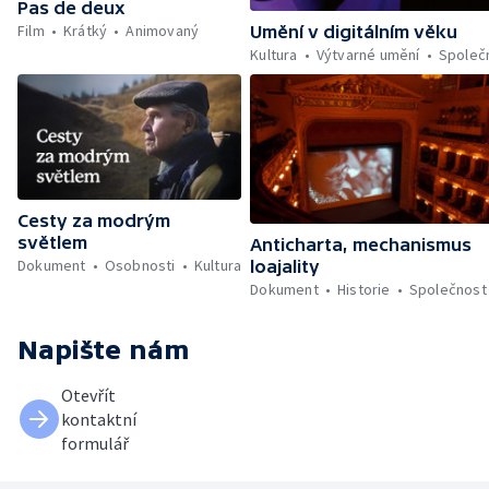
Pas de deux
Film
Krátký
Animovaný
Umění v digitálním věku
Kultura
Výtvarné umění
Společ
Cesty za modrým
světlem
Anticharta, mechanismus
Dokument
Osobnosti
Kultura
loajality
Dokument
Historie
Společnost
Napište nám
Otevřít
kontaktní
formulář