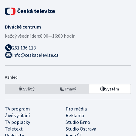
Divácké centrum
každý všední den:
8:00—16:00 hodin
261 136 113
info@ceskatelevize.cz
Vzhled
Světlý
Tmavý
Systém
TV program
Pro média
Živé vysílání
Reklama
TV poplatky
Studio Brno
Teletext
Studio Ostrava
Podcasty
Rada ČT