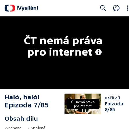
Cl
Search
ČT nemá práva 
pro internet
Haló, haló!
Další díl
ČT nemá práva
Epizoda 7/85
Epizoda
pro internet
8/85
Obsah dílu
Vyrobeno
•
Spojené