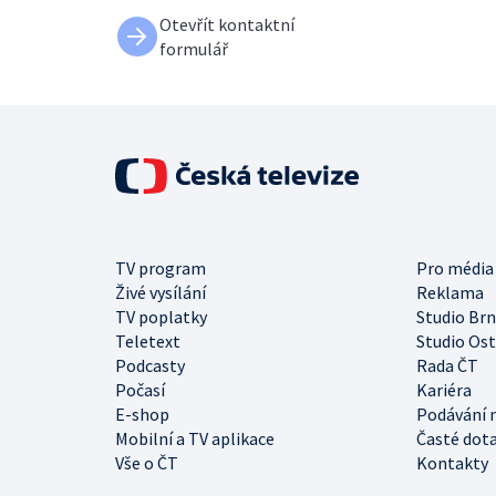
Otevřít kontaktní
formulář
TV program
Pro média
Živé vysílání
Reklama
TV poplatky
Studio Br
Teletext
Studio Os
Podcasty
Rada ČT
Počasí
Kariéra
E-shop
Podávání 
Mobilní a TV aplikace
Časté dot
Vše o ČT
Kontakty