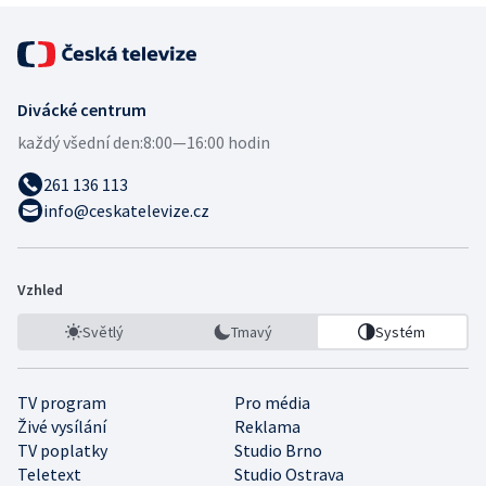
Divácké centrum
každý všední den:
8:00—16:00 hodin
261 136 113
info@ceskatelevize.cz
Vzhled
Světlý
Tmavý
Systém
TV program
Pro média
Živé vysílání
Reklama
TV poplatky
Studio Brno
Teletext
Studio Ostrava