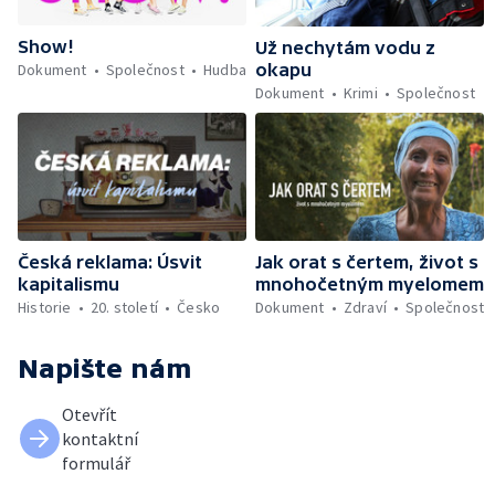
Show!
Už nechytám vodu z
okapu
Dokument
Společnost
Hudba
Dokument
Krimi
Společnost
Česká reklama: Úsvit
Jak orat s čertem, život s
kapitalismu
mnohočetným myelomem
Historie
20. století
Česko
Dokument
Zdraví
Společnost
Napište nám
Otevřít
kontaktní
formulář