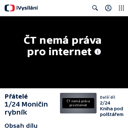
Close
Search
ČT nemá práva 
pro internet
Přátelé
Další díl
ČT nemá práva
1/24 Moničin
2/24
pro internet
Kniha pod
rybník
polštářem
Obsah dílu