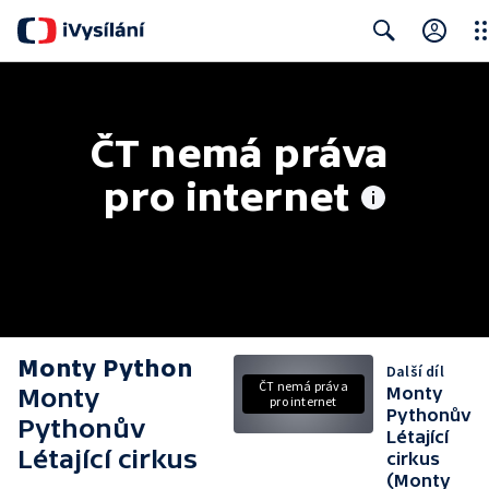
Clo
Search
ČT nemá práva 
pro internet
Monty Python
Další díl
ČT nemá práva
Monty
Monty
pro internet
Pythonův
Pythonův
Létající
Létající cirkus
cirkus
(Monty