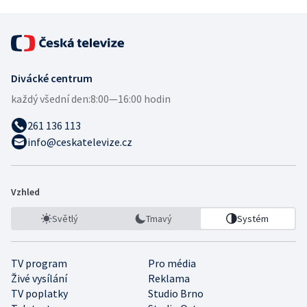
Divácké centrum
každý všední den:
8:00—16:00 hodin
261 136 113
info@ceskatelevize.cz
Vzhled
Světlý
Tmavý
Systém
TV program
Pro média
Živé vysílání
Reklama
TV poplatky
Studio Brno