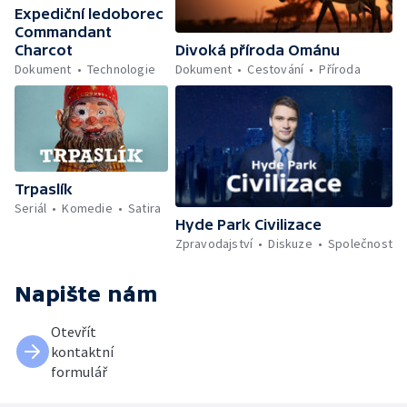
Expediční ledoborec
Commandant
Divoká příroda Ománu
Charcot
Dokument
Cestování
Příroda
Dokument
Technologie
Trpaslík
Seriál
Komedie
Satira
Hyde Park Civilizace
Zpravodajství
Diskuze
Společnost
Napište nám
Otevřít
kontaktní
formulář