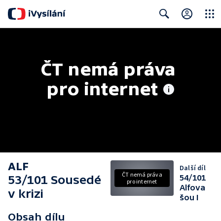
Close
Search
ČT nemá práva 
pro internet
ALF
Další díl
ČT nemá práva
53/101 Sousedé
54/101
pro internet
Alfova
v krizi
šou I
Obsah dílu