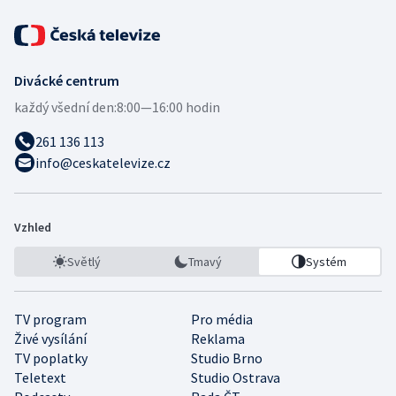
Divácké centrum
každý všední den:
8:00—16:00 hodin
261 136 113
info@ceskatelevize.cz
Vzhled
Světlý
Tmavý
Systém
TV program
Pro média
Živé vysílání
Reklama
TV poplatky
Studio Brno
Teletext
Studio Ostrava