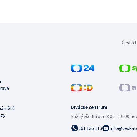
Česká t
no
trava
Divácké centrum
námětů
azy
každý všední den:
8:00—16:00 ho
261 136 113
info@ceskate