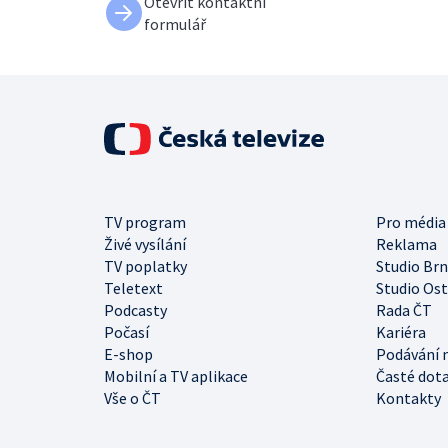
Otevřít kontaktní
formulář
TV program
Pro média
Živé vysílání
Reklama
TV poplatky
Studio Br
Teletext
Studio Os
Podcasty
Rada ČT
Počasí
Kariéra
E-shop
Podávání 
Mobilní a TV aplikace
Časté dot
Vše o ČT
Kontakty