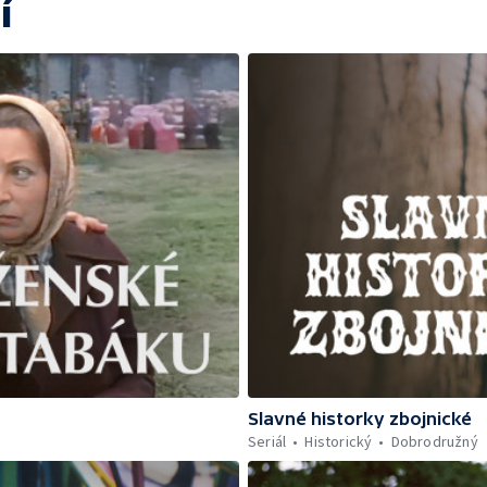
í
Slavné historky zbojnické
Seriál
Historický
Dobrodružný