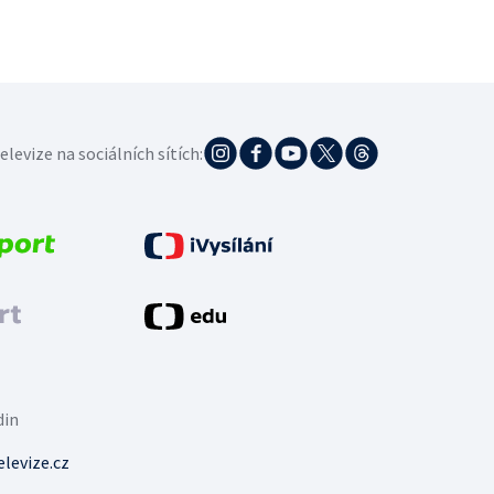
elevize na sociálních sítích:
din
levize.cz