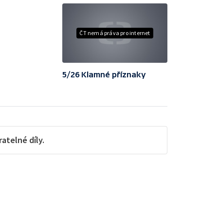
ČT nemá práva pro internet
5/26 Klamné příznaky
telné díly.