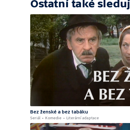
Ostatní také sleduj
Bez ženské a bez tabáku
Seriál
Komedie
Literární adaptace