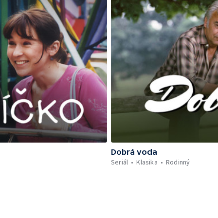
Dobrá voda
Seriál
Klasika
Rodinný