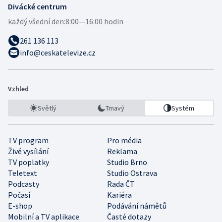
Divácké centrum
každý všední den:
8:00—16:00 hodin
261 136 113
info@ceskatelevize.cz
Vzhled
Světlý
Tmavý
Systém
TV program
Pro média
Živé vysílání
Reklama
TV poplatky
Studio Brno
Teletext
Studio Ostrava
Podcasty
Rada ČT
Počasí
Kariéra
E-shop
Podávání námětů
Mobilní a TV aplikace
Časté dotazy