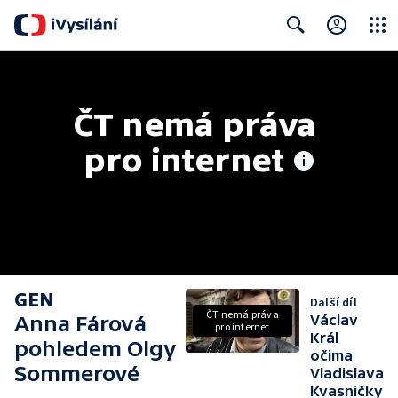
Close
Search
ČT nemá práva 
pro internet
GEN
Další díl
ČT nemá práva
Anna Fárová
Václav
pro internet
Král
pohledem Olgy
očima
Sommerové
Vladislava
Kvasničky