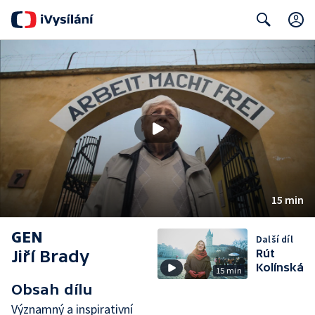
Search
15 min
GEN
Další díl
Jiří Brady
Rút
Kolínská
15 min
Obsah dílu
Významný a inspirativní