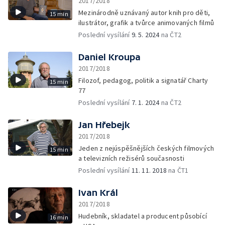
2017/2018
Mezinárodně uznávaný autor knih pro děti,
15 min
ilustrátor, grafik a tvůrce animovaných filmů
Poslední vysílání
9. 5. 2024
na ČT2
Daniel Kroupa
2017/2018
Filozof, pedagog, politik a signatář Charty
15 min
77
Poslední vysílání
7. 1. 2024
na ČT2
Jan Hřebejk
2017/2018
Jeden z nejúspěšnějších českých filmových
15 min
a televizních režisérů současnosti
Poslední vysílání
11. 11. 2018
na ČT1
Ivan Král
2017/2018
Hudebník, skladatel a producent působící
16 min