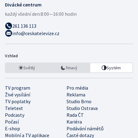
Divácké centrum
každý všední den:
8:00—16:00 hodin
261 136 113
info@ceskatelevize.cz
Vzhled
Světlý
Tmavý
Systém
TV program
Pro média
Živé vysílání
Reklama
TV poplatky
Studio Brno
Teletext
Studio Ostrava
Podcasty
Rada ČT
Počasí
Kariéra
E-shop
Podávání námětů
Mobilní a TV aplikace
Časté dotazy