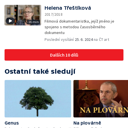
Helena Třeštíková
2017/2018
Filmová dokumentaristka, jejíž jméno je
16 min
spojeno s metodou časosběrného
dokumentu
Poslední vysílání
25. 6. 2024
na ČT art
Dalších 10 dílů
Ostatní také sledují
Genus
Na plovárně