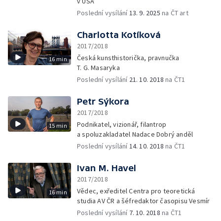
v USA
Poslední vysílání
13. 9. 2025
na ČT art
Charlotta Kotíková
2017/2018
Česká kunsthistorička, pravnučka
16 min
T. G. Masaryka
Poslední vysílání
21. 10. 2018
na ČT1
Petr Sýkora
2017/2018
Podnikatel, vizionář, filantrop
15 min
a spoluzakladatel Nadace Dobrý anděl
Poslední vysílání
14. 10. 2018
na ČT1
Ivan M. Havel
2017/2018
Vědec, exředitel Centra pro teoretická
16 min
studia AV ČR a šéfredaktor časopisu Vesmír
Poslední vysílání
7. 10. 2018
na ČT1