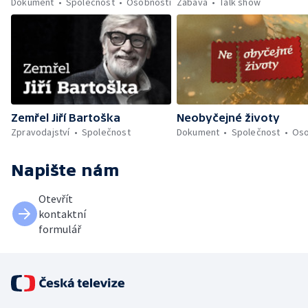
Dokument
Společnost
Osobnosti
Zábava
Talk show
Zemřel Jiří Bartoška
Neobyčejné životy
Zpravodajství
Společnost
Dokument
Společnost
Oso
Napište nám
Otevřít
kontaktní
formulář