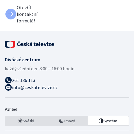
Otevřít
kontaktní
formulář
Divácké centrum
každý všední den:
8:00—16:00 hodin
261 136 113
info@ceskatelevize.cz
Vzhled
Světlý
Tmavý
Systém