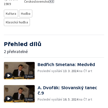
Československo
1989
Kultura
Hudba
Klasická hudba
Přehled dílů
2 přehratelné
Bedřich Smetana: Medvěd
Poslední vysílání
13. 3. 2024
na ČT art
5 min
A. Dvořák: Slovanský tanec
č.9
Poslední vysílání
16. 5. 2024
na ČT art
5 min