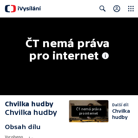
Close
Search
ČT nemá práva 
pro internet
Chvilka hudby
Další díl
ČT nemá práva
Chvilka hudby
Chvilka
pro internet
hudby
Obsah dílu
Vyrobeno
•