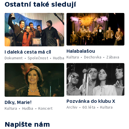
Ostatní také sledují
Halabalašou
I daleká cesta má cíl
Kultura
Dechovka
Zábava
Dokument
Společnost
Hudba
Pozvánka do klubu X
Díky, Marie!
Archiv
60. léta
Kultura
Kultura
Hudba
Koncert
Napište nám