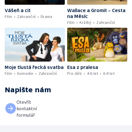
Vášeň a cit
Wallace a Gromit – Cesta
na Měsíc
Film
Zahraniční
Drama
Film
Krátký
Zahraniční
Moje tlustá řecká svatba
Esa z pralesa
Film
Komedie
Zahraniční
Pro děti
4-6 let
6-8 let
Napište nám
Otevřít
kontaktní
formulář