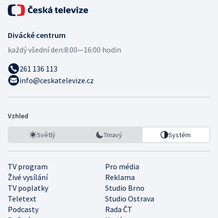
Divácké centrum
každý všední den:
8:00—16:00 hodin
261 136 113
info@ceskatelevize.cz
Vzhled
Světlý
Tmavý
Systém
TV program
Pro média
Živé vysílání
Reklama
TV poplatky
Studio Brno
Teletext
Studio Ostrava
Podcasty
Rada ČT