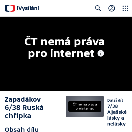
Close
Search
ČT nemá práva 
pro internet
Zapadákov
Další díl
ČT nemá práva
6/38 Ruská
7/38
pro internet
Aljašské
chřipka
lásky a
nelásky
Obsah dílu