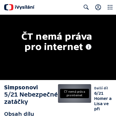
Close
Search
ČT nemá práva 
pro internet
Simpsonovi
Další díl
ČT nemá práva
5/21 Nebezpečné
6/21
pro internet
Homer a
zatáčky
Lisa ve
při
Obsah dílu