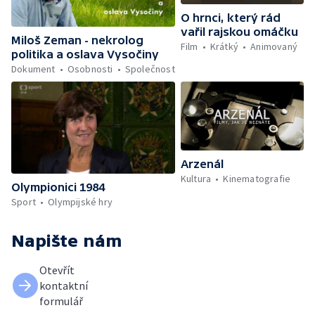
O hrnci, který rád
vařil rajskou omáčku
Miloš Zeman - nekrolog
Film
Krátký
Animovaný
politika a oslava Vysočiny
Dokument
Osobnosti
Společnost
Arzenál
Kultura
Kinematografie
Olympionici 1984
Sport
Olympijské hry
Napište nám
Otevřít
kontaktní
formulář