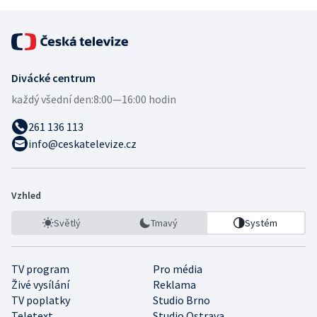
Divácké centrum
každý všední den:
8:00—16:00 hodin
261 136 113
info@ceskatelevize.cz
Vzhled
Světlý
Tmavý
Systém
TV program
Pro média
Živé vysílání
Reklama
TV poplatky
Studio Brno
Teletext
Studio Ostrava