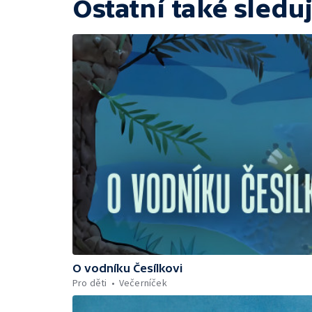
Ostatní také sleduj
O vodníku Česílkovi
Pro děti
Večerníček