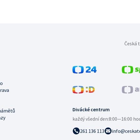
Česká t
no
trava
Divácké centrum
námětů
azy
každý všední den:
8:00—16:00 ho
261 136 113
info@ceskate