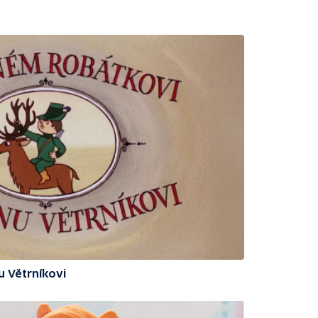
u Větrníkovi