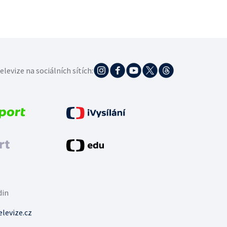
elevize na sociálních sítích:
din
levize.cz