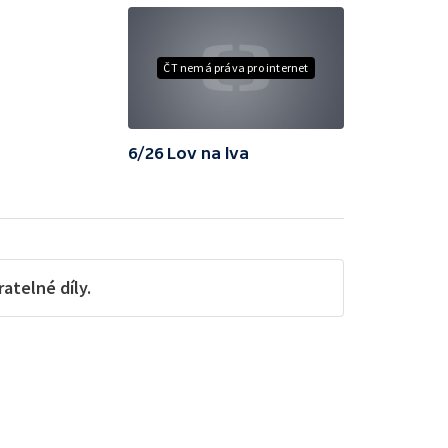
ČT nemá práva pro internet
6/26 Lov na lva
telné díly.