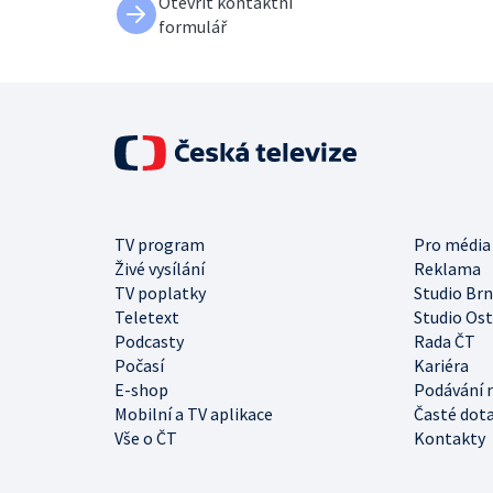
Otevřít kontaktní
formulář
TV program
Pro média
Živé vysílání
Reklama
TV poplatky
Studio Br
Teletext
Studio Os
Podcasty
Rada ČT
Počasí
Kariéra
E-shop
Podávání 
Mobilní a TV aplikace
Časté dot
Vše o ČT
Kontakty