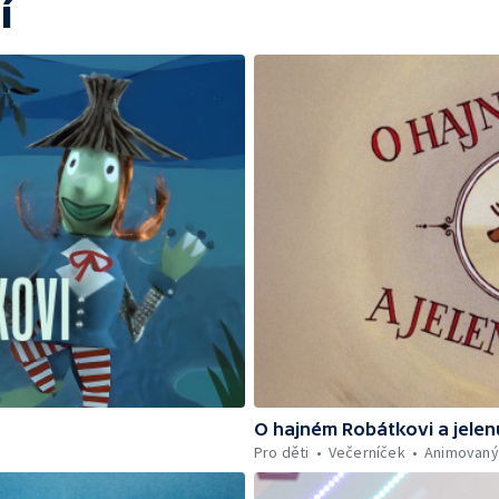
í
O hajném Robátkovi a jelen
Pro děti
Večerníček
Animovaný