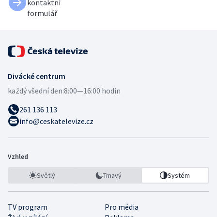
kontaktní
formulář
Divácké centrum
každý všední den:
8:00—16:00 hodin
261 136 113
info@ceskatelevize.cz
Vzhled
Světlý
Tmavý
Systém
TV program
Pro média