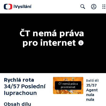
Clos
Search
ČT nemá práva 
pro internet
Rychlá rota
Další díl
ČT nemá práva
34/57 Poslední
35/57
pro internet
Agent
luprachoun
nula
nula
Obsah dílu