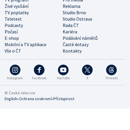
Živé vysílání
Reklama
TV poplatky
Studio Brno
Teletext
Studio Ostrava
Podcasty
Rada ČT
Počasí
Kariéra
E-shop
Podávání námětů
Mobilní a TV aplikace
Časté dotazy
Vše o ČT
Kontakty
Instagram
Facebook
YouTube
X
Threads
© Česká televize
•
•
English
Ochrana soukromí
Přístupnost