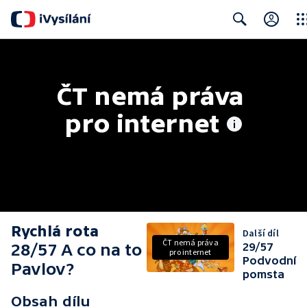
Clos
Search
ČT nemá práva 
pro internet
Rychlá rota
Další díl
ČT nemá práva
28/57 A co na to
29/57
pro internet
Podvodní
Pavlov?
pomsta
Obsah dílu