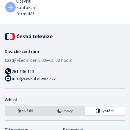
Otevřít
kontaktní
formulář
Divácké centrum
každý všední den:
8:00—16:00 hodin
261 136 113
info@ceskatelevize.cz
Vzhled
Světlý
Tmavý
Systém
TV program
Pro média