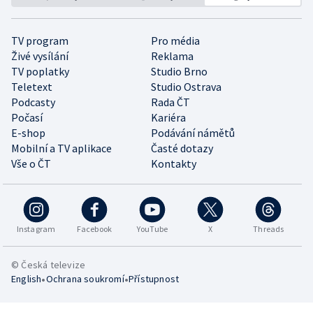
TV program
Pro média
Živé vysílání
Reklama
TV poplatky
Studio Brno
Teletext
Studio Ostrava
Podcasty
Rada ČT
Počasí
Kariéra
E-shop
Podávání námětů
Mobilní a TV aplikace
Časté dotazy
Vše o ČT
Kontakty
Instagram
Facebook
YouTube
X
Threads
© Česká televize
•
•
English
Ochrana soukromí
Přístupnost