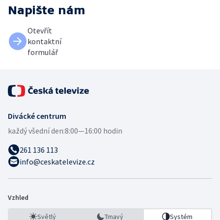
Napište nám
Otevřít
kontaktní
formulář
Divácké centrum
každý všední den:
8:00—16:00 hodin
261 136 113
info@ceskatelevize.cz
Vzhled
Světlý
Tmavý
Systém