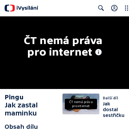
Clo
Search
ČT nemá práva 
pro internet
Pingu
Další díl
ČT nemá práva
Jak zastal
Jak
pro internet
dostal
maminku
sestřičku
Obsah dílu