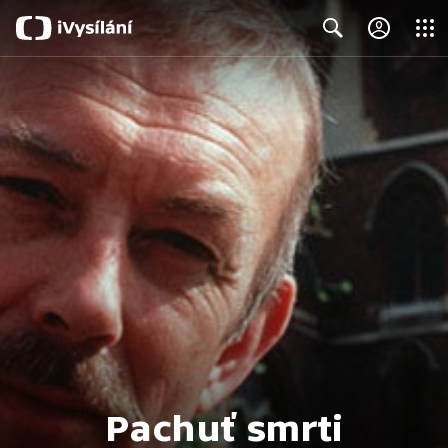
Close
Search
Pachuť smrti