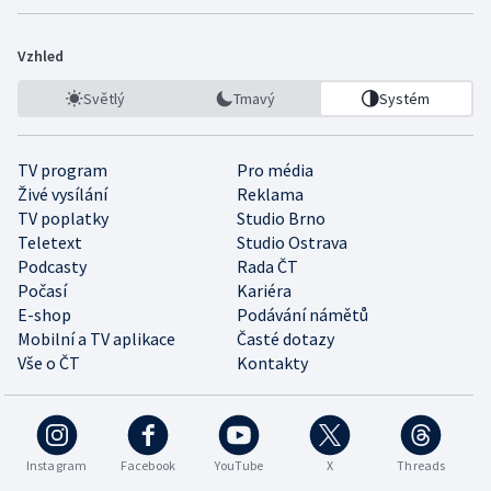
Vzhled
Světlý
Tmavý
Systém
TV program
Pro média
Živé vysílání
Reklama
TV poplatky
Studio Brno
Teletext
Studio Ostrava
Podcasty
Rada ČT
Počasí
Kariéra
E-shop
Podávání námětů
Mobilní a TV aplikace
Časté dotazy
Vše o ČT
Kontakty
Instagram
Facebook
YouTube
X
Threads