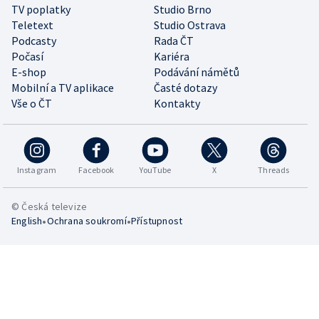
TV poplatky
Studio Brno
Teletext
Studio Ostrava
Podcasty
Rada ČT
Počasí
Kariéra
E-shop
Podávání námětů
Mobilní a TV aplikace
Časté dotazy
Vše o ČT
Kontakty
Instagram
Facebook
YouTube
X
Threads
© Česká televize
•
•
English
Ochrana soukromí
Přístupnost