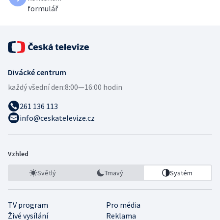
formulář
Divácké centrum
každý všední den:
8:00—16:00 hodin
261 136 113
info@ceskatelevize.cz
Vzhled
Světlý
Tmavý
Systém
TV program
Pro média
Živé vysílání
Reklama