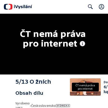
Search
ČT nemá práva 
pro internet
5/13 O žních
Dal
ČT nemá práva
6/
pro internet
lu
Obsah dílu
Vyrobeno
•
Československo