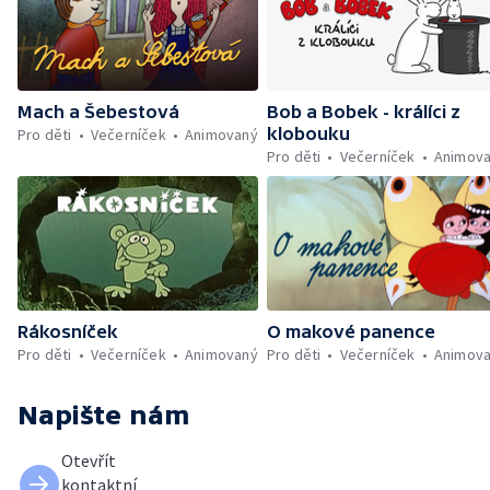
Mach a Šebestová
Bob a Bobek - králíci z
klobouku
Pro děti
Večerníček
Animovaný
Pro děti
Večerníček
Animov
Rákosníček
O makové panence
Pro děti
Večerníček
Animovaný
Pro děti
Večerníček
Animov
Napište nám
Otevřít
kontaktní