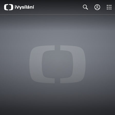
Close
Search