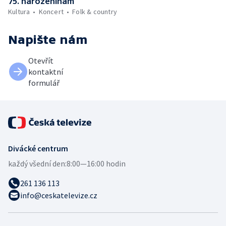
75. narozeninám
Kultura
Koncert
Folk & country
Napište nám
Otevřít
kontaktní
formulář
Divácké centrum
každý všední den:
8:00—16:00 hodin
261 136 113
info@ceskatelevize.cz