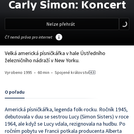
Carly Simon: Koncert
Nelze přehrát
ČT nemá práva pro internet
Velká americká písničkářka v hale Ústředního
železničního nádraží v New Yorku.
Vyrobeno
1995
•
60 min
•
Spojené království
O pořadu
Americká písničkářka, legenda folk-rocku. Ročník 1945,
debutovala v duu se sestrou Lucy (Simon Sisters) v roce
1964, ale když se Lucy vdala, rezignovala na hudbu. Po
ročním pobytu ve Francii potkala producenta Alberta