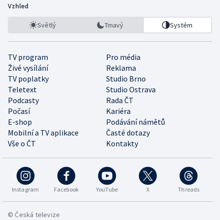
Vzhled
Světlý
Tmavý
Systém
TV program
Pro média
Živé vysílání
Reklama
TV poplatky
Studio Brno
Teletext
Studio Ostrava
Podcasty
Rada ČT
Počasí
Kariéra
E-shop
Podávání námětů
Mobilní a TV aplikace
Časté dotazy
Vše o ČT
Kontakty
Instagram
Facebook
YouTube
X
Threads
© Česká televize