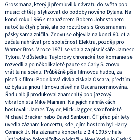
Grossmana, který ji přemluvil k návratu do světa pop
music: chtěl ji stylizovat do podoby nového Dylana. Na
konci roku 1966 s manažerem Bobem Johnstonem
natočila čtyři písně, ale po roztržce s s Grossmanem
pásky sama zničila. Znovu se objevila na konci 60.let a
začala nahrávat pro společnost Elektra, později pro
Warner Bros. V roce 1971 se vdala za písničkáře Jamese
Tylora. V důsledku Taylorovy chronické toxikomanie se
rozvedli a po několikaleté pauze se Carly S. znovu
vrátila na scénu. Průběžně píše filmovou hudbu, za
píseň k filmu Podnikavá dívka získala Oscara, předtím
už byla za jinou filmovu píseň na Oscara nominována.
Řadu alb jí produkoval znamenitý pop-jazzový
vibrafonista Mike Mainieri. Na jejích nahrávkách
hostovali: James Taylor, Mick Jagger, saxofonisté
Michael Brecker nebo David Sanborn. ČT před pár lety
uvedla záznam koncertu, kde jejím hostem byl Harry
Connick Jr. Na záznamu koncertu z 2.4.1995 v hale
Ústředního železničního nádraží v New Yorku je Carly S.