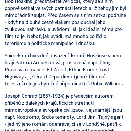
Bob Hoskins (představitel Verloca), který se s ním
poprvé setkal ve svých patnácti letech a již tehdy jím byl
mimořádně zaujat. Před časem se s ním setkal podruhé
- když na dlouhé cestě vlakem poslouchal jeho
zvukovou nahrávku a uvědomil si, jak ideální téma pro
film to je. Neboť, jak uvádí, má mnoho co říci o
terorismu a politické manipulaci i dnešku.
Snímek má hvězdné obsazení: kromě Hoskinse v něm
hrají Patricia Arquetteová, proslavená např. filmy
Pravdivá romance, Ed Wood, Ethan Frome, Lost
Highway aj., Gérard Depardieux (jehož filmové i
televizní role je zbytečné připomínat) či Robin Williams.
Joseph Conrad (1857-1924) je především autorem
příběhů z dalekých krajů, líčících střetnutí
mimoevropské a evropské civilizace. Nejznámější jsou
např. Nostromo, Srdce temnoty, Lord Jim. Tajný agent
- jediný jeho román, odehrávající se v Londýně, patří k
té části jeho díla, nastolující na základě soudobých