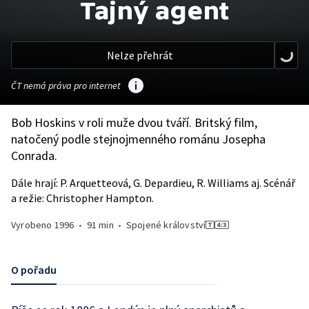
Tajný agent
Nelze přehrát
ČT nemá práva pro internet
Bob Hoskins v roli muže dvou tváří. Britský film,
natočený podle stejnojmenného románu Josepha
Conrada.
Dále hrají: P. Arquetteová, G. Depardieu, R. Williams aj. Scénář
a režie: Christopher Hampton.
Vyrobeno
1996
•
91 min
•
Spojené království
O pořadu