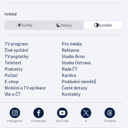
Vzhled
Světlý
Tmavý
Systém
TV program
Pro média
Živé vysílání
Reklama
TV poplatky
Studio Brno
Teletext
Studio Ostrava
Podcasty
Rada ČT
Počasí
Kariéra
E-shop
Podávání námětů
Mobilní a TV aplikace
Časté dotazy
Vše o ČT
Kontakty
Instagram
Facebook
YouTube
X
Threads