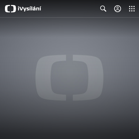
Close
Search