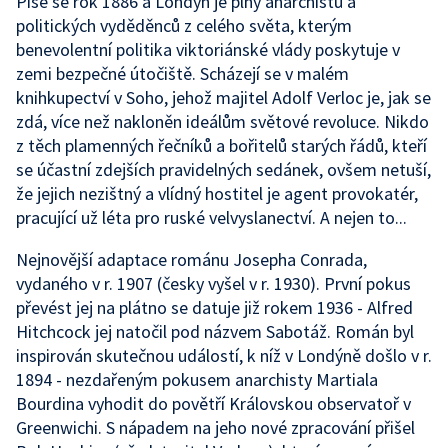
Píše se rok 1886 a Londýn je plný anarchistů a
politických vyděděnců z celého světa, kterým
benevolentní politika viktoriánské vlády poskytuje v
zemi bezpečné útočiště. Scházejí se v malém
knihkupectví v Soho, jehož majitel Adolf Verloc je, jak se
zdá, více než nakloněn ideálům světové revoluce. Nikdo
z těch plamenných řečníků a bořitelů starých řádů, kteří
se účastní zdejších pravidelných sedánek, ovšem netuší,
že jejich nezištný a vlídný hostitel je agent provokatér,
pracující už léta pro ruské velvyslanectví. A nejen to...
Nejnovější adaptace románu Josepha Conrada,
vydaného v r. 1907 (česky vyšel v r. 1930). První pokus
převést jej na plátno se datuje již rokem 1936 - Alfred
Hitchcock jej natočil pod názvem Sabotáž. Román byl
inspirován skutečnou událostí, k níž v Londýně došlo v r.
1894 - nezdařeným pokusem anarchisty Martiala
Bourdina vyhodit do povětří Královskou observatoř v
Greenwichi. S nápadem na jeho nové zpracování přišel