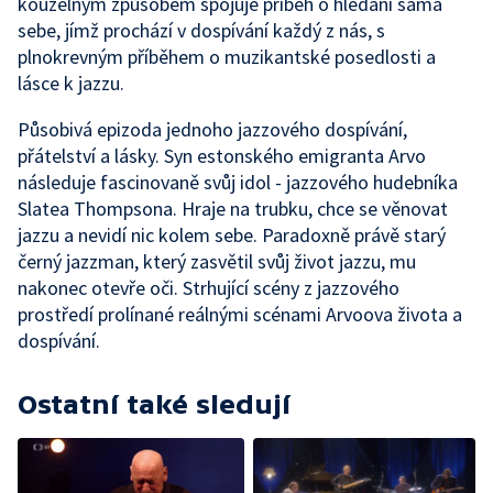
kouzelným způsobem spojuje příběh o hledání sama
sebe, jímž prochází v dospívání každý z nás, s
plnokrevným příběhem o muzikantské posedlosti a
lásce k jazzu.
Působivá epizoda jednoho jazzového dospívání,
přátelství a lásky. Syn estonského emigranta Arvo
následuje fascinovaně svůj idol - jazzového hudebníka
Slatea Thompsona. Hraje na trubku, chce se věnovat
jazzu a nevidí nic kolem sebe. Paradoxně právě starý
černý jazzman, který zasvětil svůj život jazzu, mu
nakonec otevře oči. Strhující scény z jazzového
prostředí prolínané reálnými scénami Arvoova života a
dospívání.
Ostatní také sledují