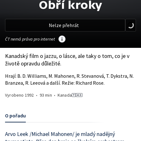
Obří kroky
Nelze přehrát
ČT nemá práva pro internet
Kanadský film o jazzu, o lásce, ale taky o tom, co je v
životě opravdu důležité.
Hrají: B. D. Williams, M. Mahonen, R. Stevanová, T. Dykstra, N.
Branzea, R. Leeová a další. Režie: Richard Rose.
Vyrobeno
1992
•
93 min
•
Kanada
O pořadu
Arvo Leek /Michael Mahonen/ je mladý nadějný