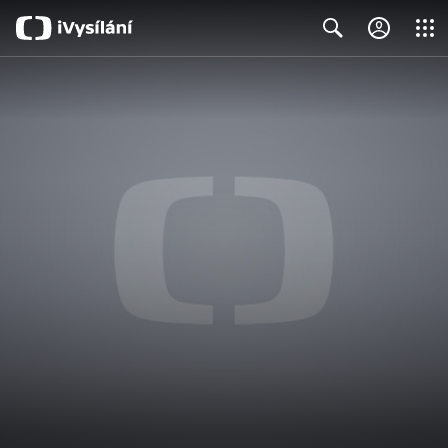
Close
Search