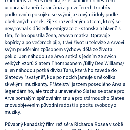
trumpetista. Přes den hraje se školním orchestrem
ucouraná taneční aranžmá a po večerech troubí v
podkrovním pokojíku se svými jazzovými idoly podle
obehraných desek. Žije s rozvedeným otcem, který se
nevyrovnal s důsledky emigrace z Estonska a hlavně s
tím, že ho opustila žena, Arvova matka. Opravuje
kopírky a po večerech pije, tráví život u televize a Arvovi
svým prudérním způsobem výchovy dělá ze života
peklo. Jen náhodou se Arvo setká s jedním ze svých
velkých vzorů Slatem Thompsonem /Billy Dee Williams/
a jen náhodou potká dívku Taru, která ho zavede do
Slateovy "svatyně", kde po nocích jamuje s několika
skvělými muzikanty. Přátelství jazzem posedlého Arva a
legendárního, ale trochu unaveného Slatea se stane pro
Arva pomalým splňováním snu a pro stárnoucího Slatea
znovuobjevením původní radosti a pocitu svobody z
muziky.
Půvabný kanadský film režiséra Richarda Rosea v sobě