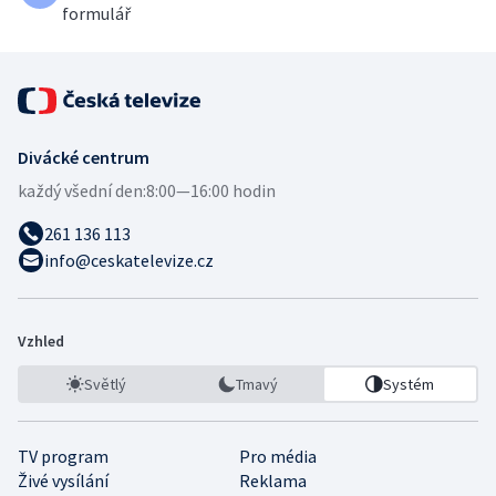
formulář
Divácké centrum
každý všední den:
8:00—16:00 hodin
261 136 113
info@ceskatelevize.cz
Vzhled
Světlý
Tmavý
Systém
TV program
Pro média
Živé vysílání
Reklama