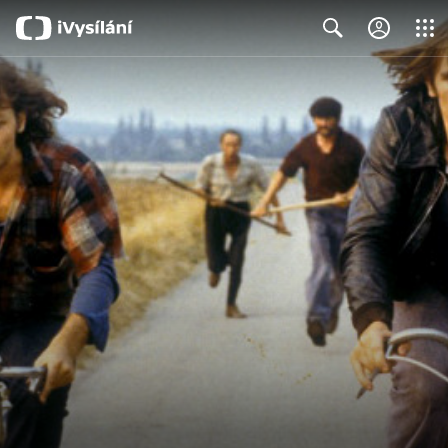
Close
Search