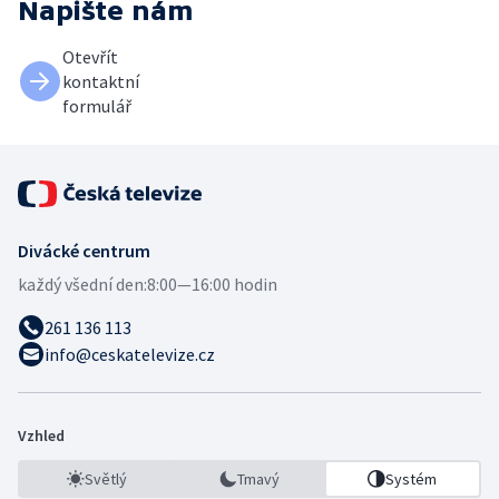
Napište nám
Otevřít
kontaktní
formulář
Divácké centrum
každý všední den:
8:00—16:00 hodin
261 136 113
info@ceskatelevize.cz
Vzhled
Světlý
Tmavý
Systém