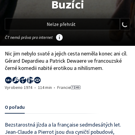
Buzíci
Nelze přehrát
ČT nemá práva pro internet
Nic jim nebylo svaté a jejich cesta neměla konec ani cíl.
Gérard Depardieu a Patrick Dewaere ve francouzské
černé komedii nabité erotikou a nihilismem.
Vyrobeno
1974
•
114 min
•
Francie
O pořadu
Bezstarostná jízda a la française sedmdesátých let.
Jean-Claude a Pierrot jsou dva cyničtí pobudové,