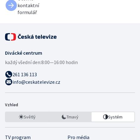
kontaktní
formulář
Divácké centrum
každý všední den:
8:00—16:00 hodin
261 136 113
info@ceskatelevize.cz
Vzhled
Světlý
Tmavý
Systém
TV program
Pro média