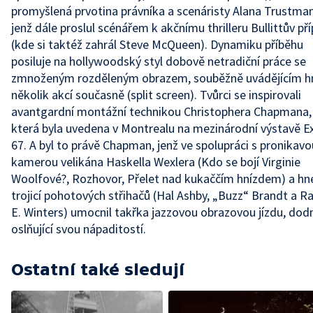
promyšlená prvotina právníka a scenáristy Alana Trustma
jenž dále proslul scénářem k akčnímu thrilleru Bullittův př
(kde si taktéž zahrál Steve McQueen). Dynamiku příběhu
posiluje na hollywoodský styl dobově netradiční práce se
zmnoženým rozděleným obrazem, souběžně uvádějícím h
několik akcí současně (split screen). Tvůrci se inspirovali
avantgardní montážní technikou Christophera Chapmana,
která byla uvedena v Montrealu na mezinárodní výstavě E
67. A byl to právě Chapman, jenž ve spolupráci s pronikavo
kamerou velikána Haskella Wexlera (Kdo se bojí Virginie
Woolfové?, Rozhovor, Přelet nad kukaččím hnízdem) a hn
trojicí pohotových střihačů (Hal Ashby, „Buzz“ Brandt a R
E. Winters) umocnil takřka jazzovou obrazovou jízdu, dod
oslňující svou nápaditostí.
Ostatní také sledují