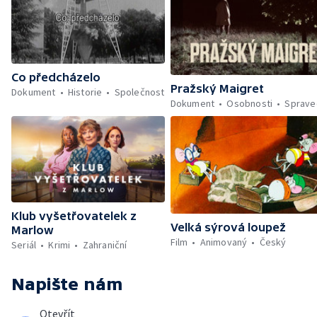
Co předcházelo
Pražský Maigret
Dokument
Historie
Společnost
Dokument
Osobnosti
Sprave
Klub vyšetřovatelek z
Velká sýrová loupež
Marlow
Film
Animovaný
Český
Seriál
Krimi
Zahraniční
Napište nám
Otevřít