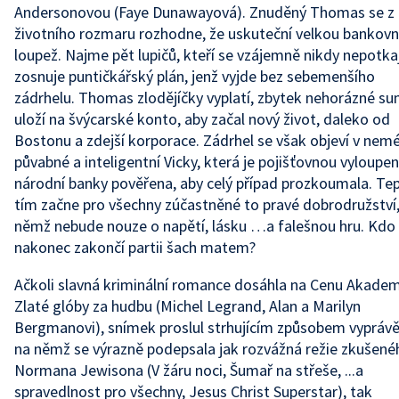
Andersonovou (Faye Dunawayová). Znuděný Thomas se z
životního rozmaru rozhodne, že uskuteční velkou bankovn
loupež. Najme pět lupičů, kteří se vzájemně nikdy nepotkaj
zosnuje puntičkářský plán, jenž vyjde bez sebemenšího
zádrhelu. Thomas zlodějíčky vyplatí, zbytek nehorázné s
uloží na švýcarské konto, aby začal nový život, daleko od
Bostonu a zdejší korporace. Zádrhel se však objeví v nem
půvabné a inteligentní Vicky, která je pojišťovnou vyloupe
národní banky pověřena, aby celý případ prozkoumala. Te
tím začne pro všechny zúčastněné to pravé dobrodružství,
němž nebude nouze o napětí, lásku …a falešnou hru. Kdo 
nakonec zakončí partii šach matem?
Ačkoli slavná kriminální romance dosáhla na Cenu Akadem
Zlaté glóby za hudbu (Michel Legrand, Alan a Marilyn
Bergmanovi), snímek proslul strhujícím způsobem vyprávě
na němž se výrazně podepsala jak rozvážná režie zkušené
Normana Jewisona (V žáru noci, Šumař na střeše, ...a
spravedlnost pro všechny, Jesus Christ Superstar), tak