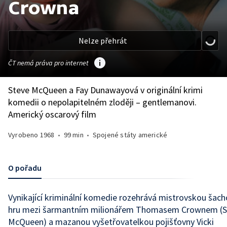
Crowna
Nelze přehrát
ČT nemá práva pro internet
Steve McQueen a Fay Dunawayová v originální krimi
komedii o nepolapitelném zloději – gentlemanovi.
Americký oscarový film
Vyrobeno
1968
•
99 min
•
Spojené státy americké
O pořadu
Vynikající kriminální komedie rozehrává mistrovskou šac
hru mezi šarmantním milionářem Thomasem Crownem (S
McQueen) a mazanou vyšetřovatelkou pojišťovny Vicki