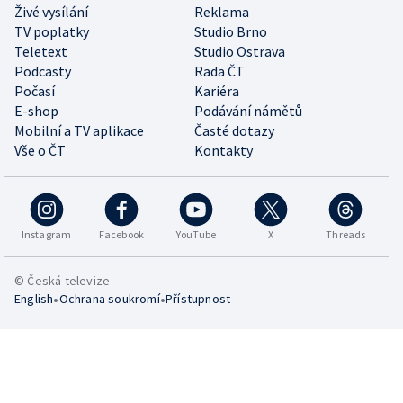
Živé vysílání
Reklama
TV poplatky
Studio Brno
Teletext
Studio Ostrava
Podcasty
Rada ČT
Počasí
Kariéra
E-shop
Podávání námětů
Mobilní a TV aplikace
Časté dotazy
Vše o ČT
Kontakty
Instagram
Facebook
YouTube
X
Threads
© Česká televize
•
•
English
Ochrana soukromí
Přístupnost