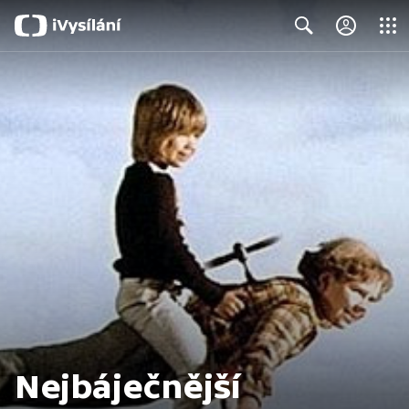
Close
Search
Nejbáječnější