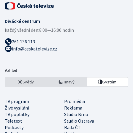
Divácké centrum
každý všední den:
8:00—16:00 hodin
261 136 113
info@ceskatelevize.cz
Vzhled
Světlý
Tmavý
Systém
TV program
Pro média
Živé vysílání
Reklama
TV poplatky
Studio Brno
Teletext
Studio Ostrava
Podcasty
Rada ČT