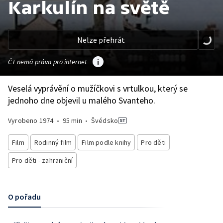
Karkulín na světě
Nelze přehrát
ČT nemá práva pro internet
Veselá vyprávění o mužíčkovi s vrtulkou, který se
jednoho dne objevil u malého Svanteho.
Vyrobeno
1974
•
95 min
•
Švédsko
Film
Rodinný film
Film podle knihy
Pro děti
Pro děti - zahraniční
O pořadu