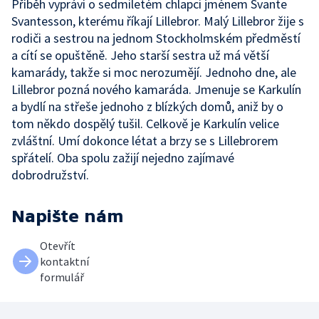
Příběh vypráví o sedmiletém chlapci jménem Svante
Svantesson, kterému říkají Lillebror. Malý Lillebror žije s
rodiči a sestrou na jednom Stockholmském předměstí
a cítí se opuštěně. Jeho starší sestra už má větší
kamarády, takže si moc nerozumějí. Jednoho dne, ale
Lillebror pozná nového kamaráda. Jmenuje se Karkulín
a bydlí na střeše jednoho z blízkých domů, aniž by o
tom někdo dospělý tušil. Celkově je Karkulín velice
zvláštní. Umí dokonce létat a brzy se s Lillebrorem
spřátelí. Oba spolu zažijí nejedno zajímavé
dobrodružství.
Napište nám
Otevřít
kontaktní
formulář