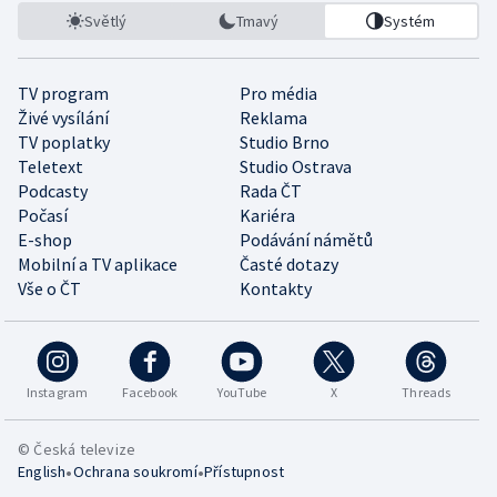
Světlý
Tmavý
Systém
TV program
Pro média
Živé vysílání
Reklama
TV poplatky
Studio Brno
Teletext
Studio Ostrava
Podcasty
Rada ČT
Počasí
Kariéra
E-shop
Podávání námětů
Mobilní a TV aplikace
Časté dotazy
Vše o ČT
Kontakty
Instagram
Facebook
YouTube
X
Threads
© Česká televize
•
•
English
Ochrana soukromí
Přístupnost