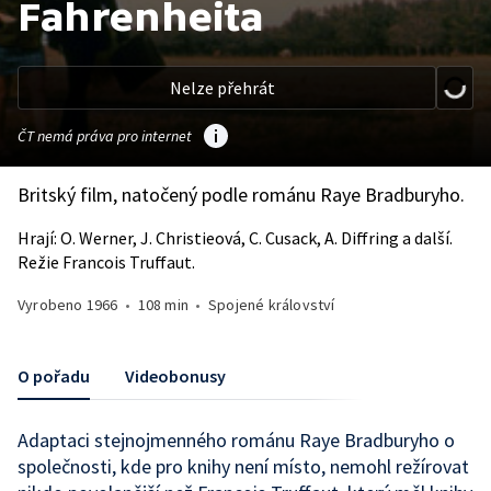
Fahrenheita
Nelze přehrát
ČT nemá práva pro internet
Britský film, natočený podle románu Raye Bradburyho.
Hrají: O. Werner, J. Christieová, C. Cusack, A. Diffring a další.
Režie Francois Truffaut.
Vyrobeno
1966
•
108 min
•
Spojené království
O pořadu
Videobonusy
Adaptaci stejnojmenného románu Raye Bradburyho o
společnosti, kde pro knihy není místo, nemohl režírovat