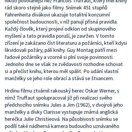
nikdo povolanější než Francois Truffaut, který měl knihy
rád skoro stejně jako filmy. Snímek 451 stupňů
Fahrenheita divákovi ukazuje totalitní konzumní
společnost budoucnosti, v níž panují přísná pravidla.
Každý člověk, který projeví odklon od skupinového
myšlení a tato pravidla poruší, je zavržen. V tomto
zřízení je zakázano číst literaturu a požárníci, kteří kdysi
likvidovali požáry, pálí knihy. Guy Montag patří mezi
řadové požárníky a vzorně si plní svoje povinnosti.
Jednoho dne se však ze zvědavosti rozhodne schovat
si a přečíst knihu, kterou měl spálit. Po udání vlastní
manželky se jeho role obrací a stává se štvancem.
Hrdinu filmu ztvárnil rakouský herec Oskar Werner, s
nímž Truffaut spolupracoval již při realizaci svého
předchozího snímku Jules a Jim (1962), v dvojroli jeho
manželky a dívky Clarisse vystupuje známá anglická
herečka Julie Christieová. Na působivosti snímku se
podílí také nádherná kamera budoucího uznávaného