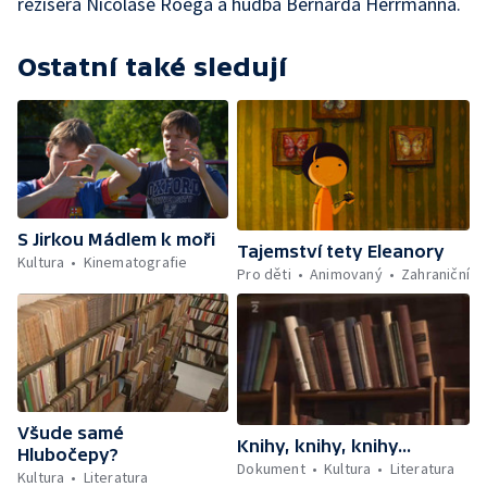
režiséra Nicolase Roega a hudba Bernarda Herrmanna.
Ostatní také sledují
S Jirkou Mádlem k moři
Tajemství tety Eleanory
Kultura
Kinematografie
Pro děti
Animovaný
Zahraniční
Všude samé
Knihy, knihy, knihy...
Hlubočepy?
Dokument
Kultura
Literatura
Kultura
Literatura