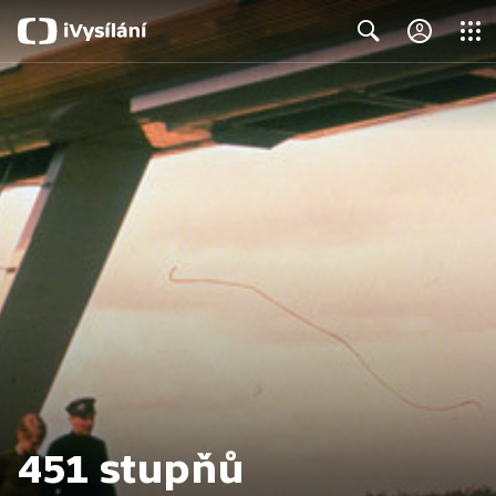
Close
Search
451 stupňů