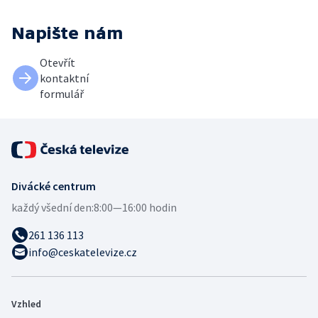
Napište nám
Otevřít
kontaktní
formulář
Divácké centrum
každý všední den:
8:00—16:00 hodin
261 136 113
info@ceskatelevize.cz
Vzhled