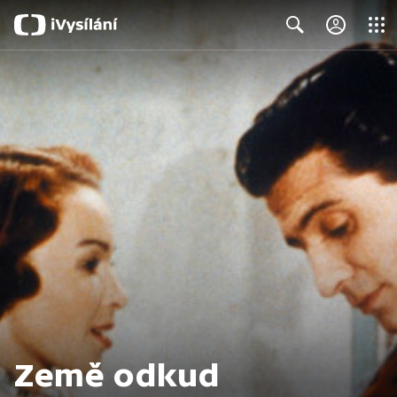
Close
Search
Země odkud