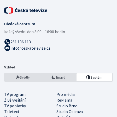
Divácké centrum
každý všední den:
8:00—16:00 hodin
261 136 113
info@ceskatelevize.cz
Vzhled
Světlý
Tmavý
Systém
TV program
Pro média
Živé vysílání
Reklama
TV poplatky
Studio Brno
Teletext
Studio Ostrava