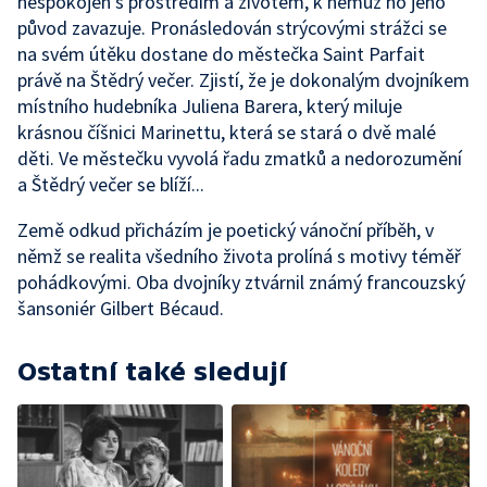
nespokojen s prostředím a životem, k němuž ho jeho
původ zavazuje. Pronásledován strýcovými strážci se
na svém útěku dostane do městečka Saint Parfait
právě na Štědrý večer. Zjistí, že je dokonalým dvojníkem
místního hudebníka Juliena Barera, který miluje
krásnou číšnici Marinettu, která se stará o dvě malé
děti. Ve městečku vyvolá řadu zmatků a nedorozumění
a Štědrý večer se blíží...
Země odkud přicházím je poetický vánoční příběh, v
němž se realita všedního života prolíná s motivy téměř
pohádkovými. Oba dvojníky ztvárnil známý francouzský
šansoniér Gilbert Bécaud.
Ostatní také sledují