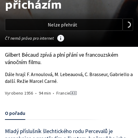
přicházím
Nelze přehrát
ČT nemá práva pro internet
Gilbert Bécaud zpívá a plní přání ve francouzském
vánočním filmu.
Dále hrají: F. Arnoulová, M. Lebeauová, C. Brasseur, Gabriello a
další. Režie Marcel Carné.
Vyrobeno
1956
•
94 min
•
Francie
O pořadu
Mladý příslušník šlechtického rodu Percevalů je