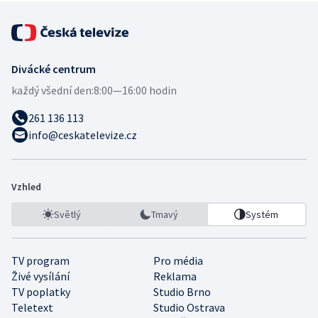
Divácké centrum
každý všední den:
8:00—16:00 hodin
261 136 113
info@ceskatelevize.cz
Vzhled
Světlý
Tmavý
Systém
TV program
Pro média
Živé vysílání
Reklama
TV poplatky
Studio Brno
Teletext
Studio Ostrava