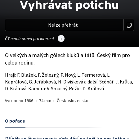
Vyhrávat potichu
Nelze přehrát
ČT nemá práva pro internet
O velkých a malých gólech kluků a tátů. Český film pro
celou rodinu.
Hrají: F. Blažek, F. Železný, P. Nový, L. Termerová, L.
Kaprálová, G. Jeřábková, N. Divíšková a další. Scénář: J. Krůta,
D. Králová. Kamera: V. Smutný. Režie: D. Králová.
Vyrobeno
1986
•
74 min
•
Československo
O pořadu
Příběh ze života vesnických dětí se točí kolem fotbalu.