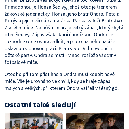
Primadonou je Honza Šedivý, jehož otec je trenérem
žákovské jedenáctky. Honza, jeho bratr Ondra, Péťa a
Pitrýs a jejich věrná kamarádka Radka založí Bratrstvo
Zlatého míče. Na hřišti se hraje velký zápas, který chytá
otec Šedivý. Zápas však skončí porážkou. Ondra se
rozhodne otce ospravedlnit, a proto na něho napíše
oslavnou slohovou práci. Bratrstvo Ondru vyloučí z
dětské party. Ondra se mstí - v noci rozřeže všechny
fotbalové míče.
Otec ho při tom přistihne a Ondra musí koupit nové
míče. Vše je urovnáno ve chvíli, kdy se hraje zápas
malých a velkých, při kterém Ondra vstřelí vítězný gól.
Ostatní také sledují