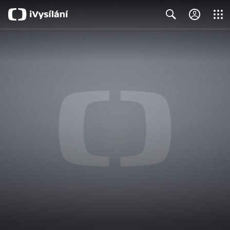
Close
Search