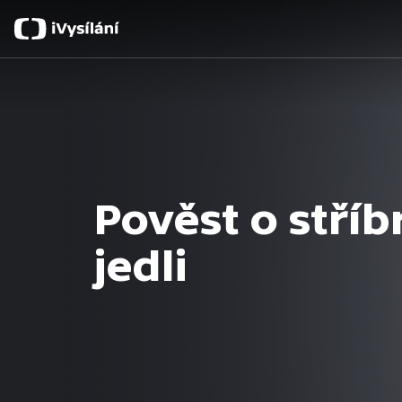
Pověst o stříb
jedli