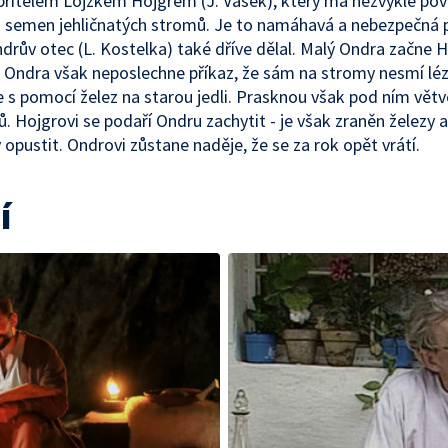
řítelem Lojzkem Hojgrem (J. Vašek), který má nezvyklé povo
semen jehličnatých stromů. Je to namáhavá a nebezpečná p
drův otec (L. Kostelka) také dříve dělal. Malý Ondra začne H
Ondra však neposlechne příkaz, že sám na stromy nesmí léz
e s pomocí želez na starou jedli. Prasknou však pod ním vět
lů. Hojgrovi se podaří Ondru zachytit - je však zraněn železy 
 opustit. Ondrovi zůstane naděje, že se za rok opět vrátí.
í