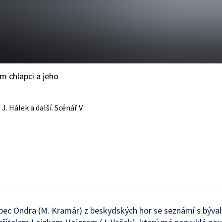
m chlapci a jeho
 J. Hálek a další. Scénář V.
pec Ondra (M. Kramár) z beskydských hor se seznámí s býva