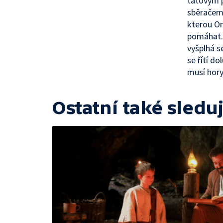
tátovým p
sběračem 
kterou On
pomáhat. 
vyšplhá s
se řítí do
musí hory
Ostatní také sleduj