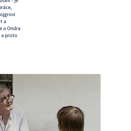
lání - je
ráce,
ojgrovi
t a
ve a Ondra
a a proto