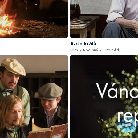
Jízda králů
Film
Rodinný
Pro děti