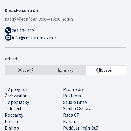
Divácké centrum
každý všední den:
8:00—16:00 hodin
261 136 113
info@ceskatelevize.cz
Vzhled
Světlý
Tmavý
Systém
TV program
Pro média
Živé vysílání
Reklama
TV poplatky
Studio Brno
Teletext
Studio Ostrava
Podcasty
Rada ČT
Počasí
Kariéra
E-shop
Podávání námětů