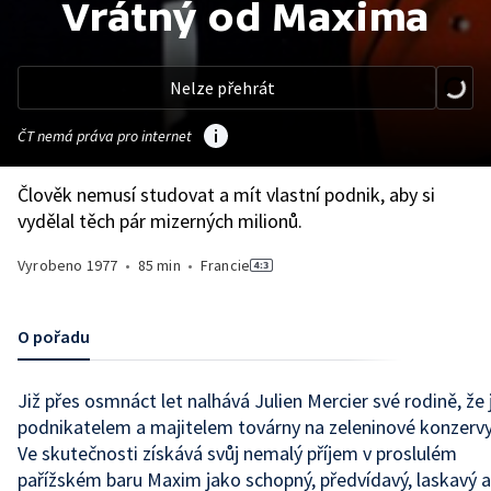
Vrátný od Maxima
Nelze přehrát
ČT nemá práva pro internet
Člověk nemusí studovat a mít vlastní podnik, aby si
vydělal těch pár mizerných milionů.
Vyrobeno
1977
•
85 min
•
Francie
O pořadu
Již přes osmnáct let nalhává Julien Mercier své rodině, že 
podnikatelem a majitelem továrny na zeleninové konzervy
Ve skutečnosti získává svůj nemalý příjem v proslulém
pařížském baru Maxim jako schopný, předvídavý, laskavý a