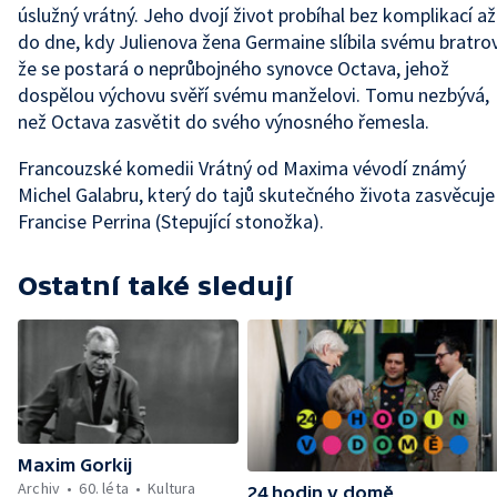
úslužný vrátný. Jeho dvojí život probíhal bez komplikací až
do dne, kdy Julienova žena Germaine slíbila svému bratrov
že se postará o neprůbojného synovce Octava, jehož
dospělou výchovu svěří svému manželovi. Tomu nezbývá,
než Octava zasvětit do svého výnosného řemesla.
Francouzské komedii Vrátný od Maxima vévodí známý
Michel Galabru, který do tajů skutečného života zasvěcuje
Francise Perrina (Stepující stonožka).
Ostatní také sledují
Maxim Gorkij
Archiv
60. léta
Kultura
24 hodin v domě