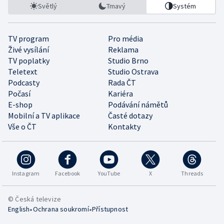
Světlý
Tmavý
Systém
TV program
Pro média
Živé vysílání
Reklama
TV poplatky
Studio Brno
Teletext
Studio Ostrava
Podcasty
Rada ČT
Počasí
Kariéra
E-shop
Podávání námětů
Mobilní a TV aplikace
Časté dotazy
Vše o ČT
Kontakty
Instagram
Facebook
YouTube
X
Threads
© Česká televize
•
•
English
Ochrana soukromí
Přístupnost