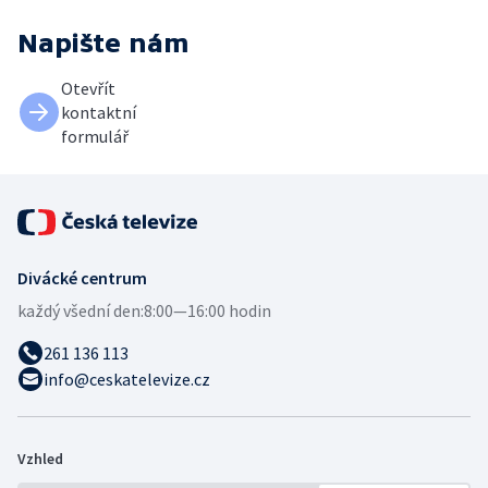
Napište nám
Otevřít
kontaktní
formulář
Divácké centrum
každý všední den:
8:00—16:00 hodin
261 136 113
info@ceskatelevize.cz
Vzhled