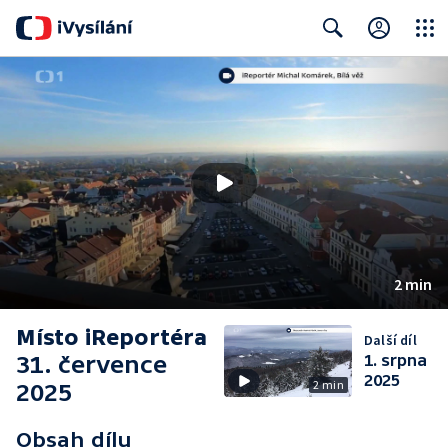
Close
Search
2 min
Místo iReportéra
Další díl
31. července
1. srpna
2025
2 min
2025
Obsah dílu