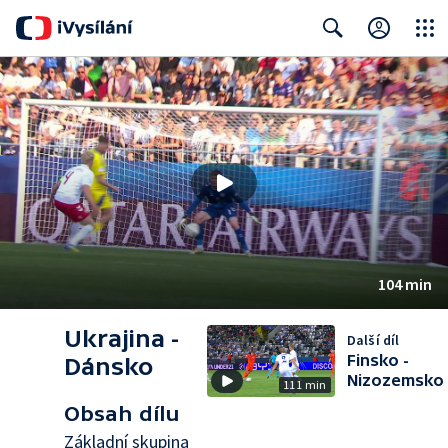
Close
Search
104 min
Ukrajina -
Další díl
Finsko -
Dánsko
Nizozemsko
111 min
Obsah dílu
Základní skupina