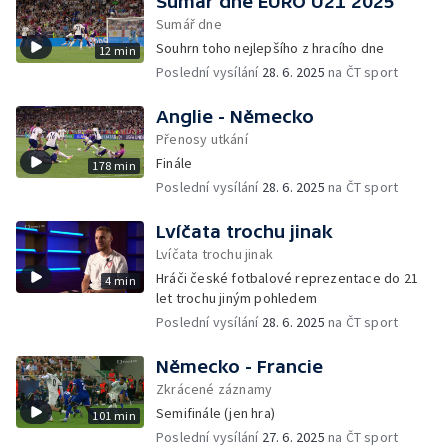
Sumář dne EURO U21 2025
Sumář dne
Souhrn toho nejlepšího z hracího dne
12 min
Poslední vysílání
28. 6. 2025
na ČT sport
Anglie - Německo
Přenosy utkání
Finále
178 min
Poslední vysílání
28. 6. 2025
na ČT sport
Lvíčata trochu jinak
Lvíčata trochu jinak
Hráči české fotbalové reprezentace do 21
4 min
let trochu jiným pohledem
Poslední vysílání
28. 6. 2025
na ČT sport
Německo - Francie
Zkrácené záznamy
Semifinále (jen hra)
101 min
Poslední vysílání
27. 6. 2025
na ČT sport