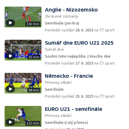
Anglie - Nizozemsko
Zkrácené záznamy
Semifinále (jen hra)
102 min
Poslední vysílání
26. 6. 2025
na ČT sport
Sumář dne EURO U21 2025
Sumář dne
Souhrn toho nejlepšího z hracího dne
12 min
Poslední vysílání
27. 6. 2025
na ČT sport
Německo - Francie
Přenosy utkání
Semifinále
98 min
Poslední vysílání
25. 6. 2025
na ČT sport
EURO U21 - semifinále
Přenosy utkání
Semifinále (celý přenos)
112 min