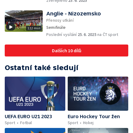
Zveřejněno
25. 6. 2025
Anglie - Nizozemsko
Přenosy utkání
Semifinále
122 min
Poslední vysílání
25. 6. 2025
na ČT sport
Dalších 10 dílů
Ostatní také sledují
UEFA EURO U21 2023
Euro Hockey Tour žen
Sport
Fotbal
Sport
Hokej