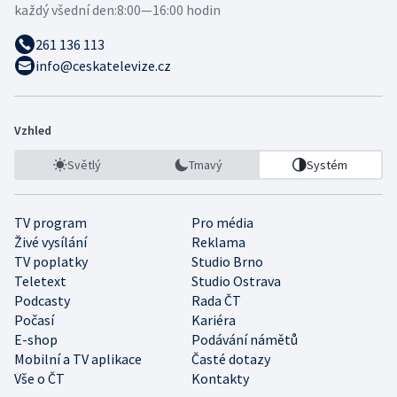
každý všední den:
8:00—16:00 hodin
261 136 113
info@ceskatelevize.cz
Vzhled
Světlý
Tmavý
Systém
TV program
Pro média
Živé vysílání
Reklama
TV poplatky
Studio Brno
Teletext
Studio Ostrava
Podcasty
Rada ČT
Počasí
Kariéra
E-shop
Podávání námětů
Mobilní a TV aplikace
Časté dotazy
Vše o ČT
Kontakty