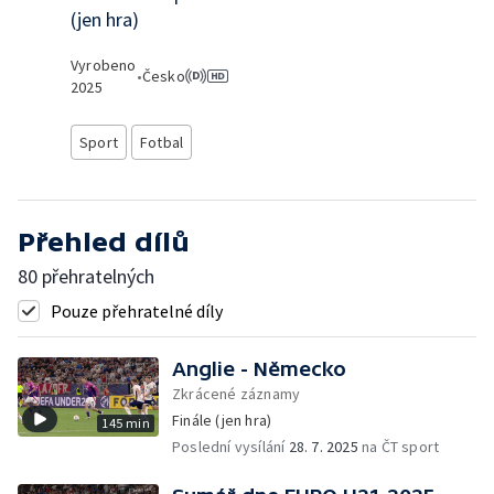
(jen hra)
Vyrobeno
•
Česko
2025
Sport
Fotbal
Přehled dílů
80 přehratelných
Pouze přehratelné díly
Anglie - Německo
Zkrácené záznamy
Finále (jen hra)
145 min
Poslední vysílání
28. 7. 2025
na ČT sport