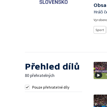
Obsa
Hráči č
Vyroben
Sport
Přehled dílů
80 přehratelných
Pouze přehratelné díly