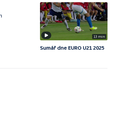
m
13 min
Sumář dne EURO U21 2025