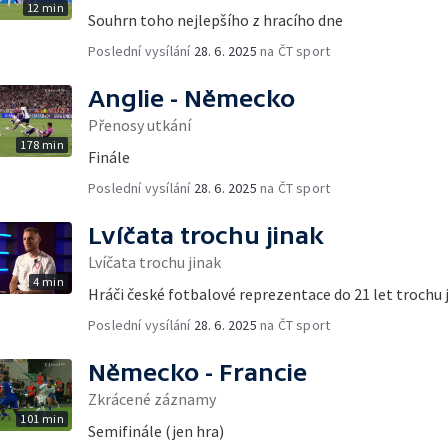
12 min
Souhrn toho nejlepšího z hracího dne
Poslední vysílání
28. 6. 2025
na ČT sport
Anglie - Německo
Přenosy utkání
178 min
Finále
Poslední vysílání
28. 6. 2025
na ČT sport
Lvíčata trochu jinak
Lvíčata trochu jinak
4 min
Hráči české fotbalové reprezentace do 21 let troch
Poslední vysílání
28. 6. 2025
na ČT sport
Německo - Francie
Zkrácené záznamy
101 min
Semifinále (jen hra)