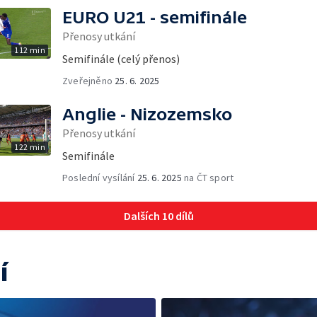
EURO U21 - semifinále
Přenosy utkání
112 min
Semifinále (celý přenos)
Zveřejněno
25. 6. 2025
Anglie - Nizozemsko
Přenosy utkání
122 min
Semifinále
Poslední vysílání
25. 6. 2025
na ČT sport
Dalších 10 dílů
í