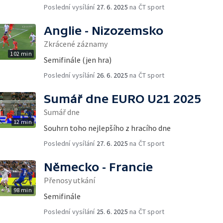
Poslední vysílání
27. 6. 2025
na ČT sport
Anglie - Nizozemsko
Zkrácené záznamy
102 min
Semifinále (jen hra)
Poslední vysílání
26. 6. 2025
na ČT sport
Sumář dne EURO U21 2025
Sumář dne
12 min
Souhrn toho nejlepšího z hracího dne
Poslední vysílání
27. 6. 2025
na ČT sport
Německo - Francie
Přenosy utkání
98 min
Semifinále
Poslední vysílání
25. 6. 2025
na ČT sport