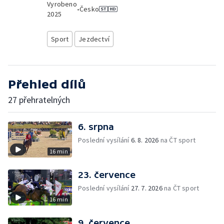
Vyrobeno
•
Česko
2025
Sport
Jezdectví
Přehled dílů
27 přehratelných
6. srpna
Poslední vysílání
6. 8. 2026
na ČT sport
16 min
23. července
Poslední vysílání
27. 7. 2026
na ČT sport
16 min
9. července