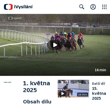
Close
Search
16 min
1. května
Další díl
15.
2025
května
16 min
2025
Obsah dílu