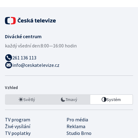
Divácké centrum
každý všední den:
8:00—16:00 hodin
261 136 113
info@ceskatelevize.cz
Vzhled
Světlý
Tmavý
Systém
TV program
Pro média
Živé vysílání
Reklama
TV poplatky
Studio Brno