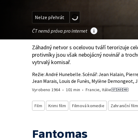
Nelze přehrát
ČT nemá práva pro internet
Záhadný netvor s ocelovou tváří terorizuje cel
protivníky jsou však nebojácný novinář a troch
vytrvalý komisař.
Režie: André Hunebelle. Scénář: Jean Halain, Pierre
Jean Marais, Louis de Funès, Mylène Demongeot, J
Vyrobeno
1964
•
101 min
•
Francie, Itálie
Film
Krimi film
Filmová komedie
Zahraniční film
Fantomas