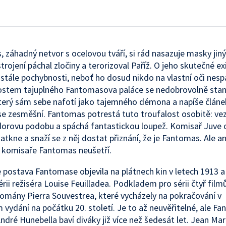
 záhadný netvor s ocelovou tváří, si rád nasazuje masky jinýc
trojení páchal zločiny a terorizoval Paříž. O jeho skutečné ex
 stále pochybnosti, neboť ho dosud nikdo na vlastní oči nespa
ostem tajuplného Fantomasova paláce se nedobrovolně stan
terý sám sebe nafotí jako tajemného démona a napíše článe
 zesměšní. Fantomas potrestá tuto troufalost osobitě: ve
dorovu podobu a spáchá fantastickou loupež. Komisař Juve
atkne a snaží se z něj dostat přiznání, že je Fantomas. Ale an
 komisaře Fantomas neušetří.
 postava Fantomase objevila na plátnech kin v letech 1913 a
érii režiséra Louise Feuilladea. Podkladem pro sérii čtyř filmů
omány Pierra Souvestrea, které vycházely na pokračování v
 vydání na počátku 20. století. Je to až neuvěřitelné, ale F
ndré Hunebella baví diváky již více než šedesát let. Jean Mara