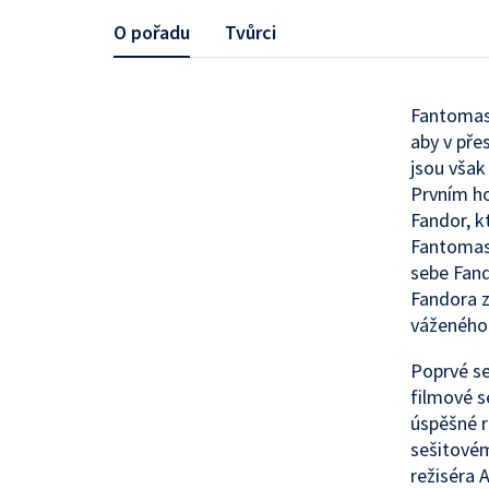
O pořadu
Tvůrci
Fantomas,
aby v přes
jsou však
Prvním h
Fandor, k
Fantomase
sebe Fan
Fandora z
váženého
Poprvé se
filmové s
úspěšné r
sešitovém
režiséra A