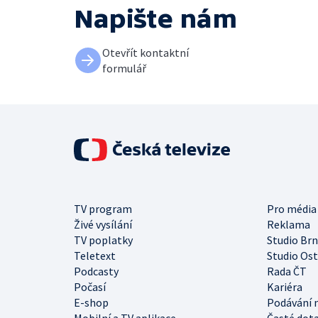
Napište nám
Otevřít kontaktní
formulář
TV program
Pro média
Živé vysílání
Reklama
TV poplatky
Studio Br
Teletext
Studio Os
Podcasty
Rada ČT
Počasí
Kariéra
E-shop
Podávání 
Mobilní a TV aplikace
Časté dot