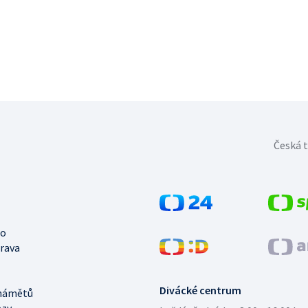
Česká t
no
trava
Divácké centrum
námětů
azy