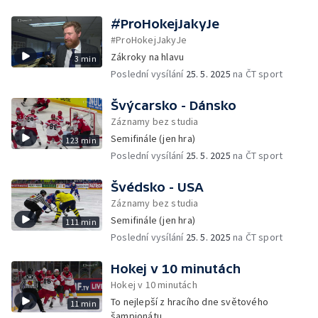
#ProHokejJakyJe
#ProHokejJakyJe
Zákroky na hlavu
3 min
Poslední vysílání
25. 5. 2025
na ČT sport
Švýcarsko - Dánsko
Záznamy bez studia
Semifinále (jen hra)
123 min
Poslední vysílání
25. 5. 2025
na ČT sport
Švédsko - USA
Záznamy bez studia
Semifinále (jen hra)
111 min
Poslední vysílání
25. 5. 2025
na ČT sport
Hokej v 10 minutách
Hokej v 10 minutách
To nejlepší z hracího dne světového
11 min
šampionátu