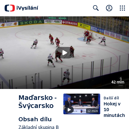
Close
Search
42 min
Maďarsko -
Další díl
Hokej v
Švýcarsko
10
12 min
minutách
Obsah dílu
Základní skupina B