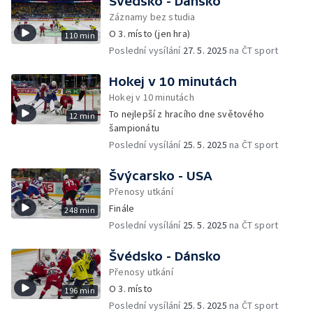
Švédsko - Dánsko
Záznamy bez studia
O 3. místo (jen hra)
110 min
Poslední vysílání
27. 5. 2025
na ČT sport
Hokej v 10 minutách
Hokej v 10 minutách
To nejlepší z hracího dne světového
12 min
šampionátu
Poslední vysílání
25. 5. 2025
na ČT sport
Švýcarsko - USA
Přenosy utkání
Finále
248 min
Poslední vysílání
25. 5. 2025
na ČT sport
Švédsko - Dánsko
Přenosy utkání
O 3. místo
196 min
Poslední vysílání
25. 5. 2025
na ČT sport