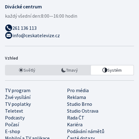
Divácké centrum
každý všední den:
8:00—16:00 hodin
261 136 113
info@ceskatelevize.cz
Vzhled
Světlý
Tmavý
Systém
TV program
Pro média
Živé vysílání
Reklama
TV poplatky
Studio Brno
Teletext
Studio Ostrava
Podcasty
Rada ČT
Počasí
Kariéra
E-shop
Podávání námětů
Mobilní a TV aplikace
Časté dotazy