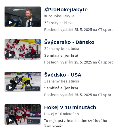
#ProHokejJakyJe
#ProHokejJakyJe
Zákroky na hlavu
3 min
Poslední vysílání
25. 5. 2025
na ČT sport
Švýcarsko - Dánsko
Záznamy bez studia
Semifinále (jen hra)
123 min
Poslední vysílání
25. 5. 2025
na ČT sport
Švédsko - USA
Záznamy bez studia
Semifinále (jen hra)
111 min
Poslední vysílání
25. 5. 2025
na ČT sport
Hokej v 10 minutách
Hokej v 10 minutách
To nejlepší z hracího dne světového
11 min
šampionátu