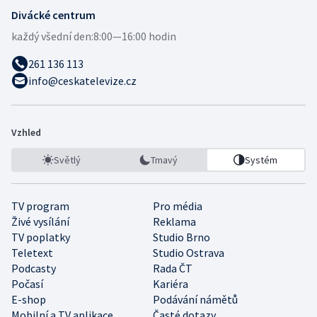
Divácké centrum
každý všední den:
8:00—16:00 hodin
261 136 113
info@ceskatelevize.cz
Vzhled
Světlý
Tmavý
Systém
TV program
Pro média
Živé vysílání
Reklama
TV poplatky
Studio Brno
Teletext
Studio Ostrava
Podcasty
Rada ČT
Počasí
Kariéra
E-shop
Podávání námětů
Mobilní a TV aplikace
Časté dotazy