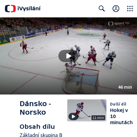
Close
Search
46 min
Dánsko -
Další díl
Hokej v
Norsko
10
11 min
minutách
Obsah dílu
Základní skupina B