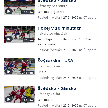
Švédsko - Dánsko
Záznamy bez studia
O 3. místo (jen hra)
110 min
Poslední vysílání
27. 5. 2025
na ČT sport
Hokej v 10 minutách
Hokej v 10 minutách
To nejlepší z hracího dne světového
12 min
šampionátu
Poslední vysílání
25. 5. 2025
na ČT sport
Švýcarsko - USA
Přenosy utkání
Finále
248 min
Poslední vysílání
25. 5. 2025
na ČT sport
Švédsko - Dánsko
Přenosy utkání
O 3. místo
196 min
Poslední vysílání
25. 5. 2025
na ČT sport