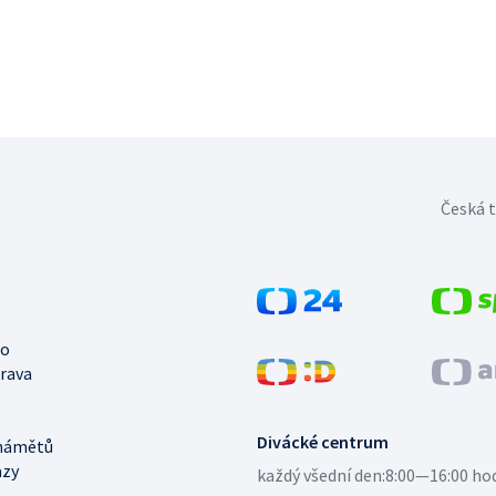
Česká t
no
trava
Divácké centrum
námětů
azy
každý všední den:
8:00—16:00 ho