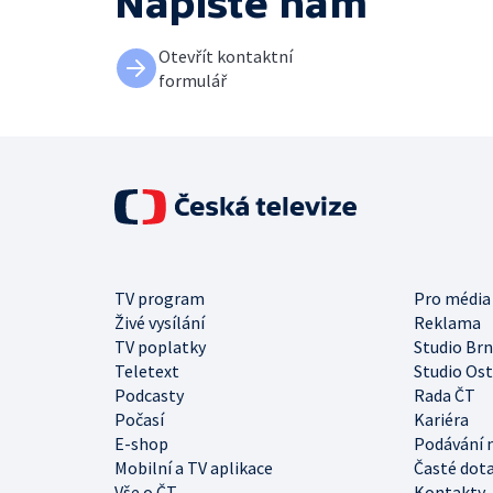
Napište nám
Otevřít kontaktní
formulář
TV program
Pro média
Živé vysílání
Reklama
TV poplatky
Studio Br
Teletext
Studio Os
Podcasty
Rada ČT
Počasí
Kariéra
E-shop
Podávání 
Mobilní a TV aplikace
Časté dot
Vše o ČT
Kontakty