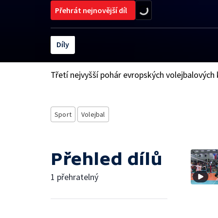
Přehrát nejnovější díl
Díly
Třetí nejvyšší pohár evropských volejbalových 
Sport
Volejbal
Přehled dílů
1 přehratelný